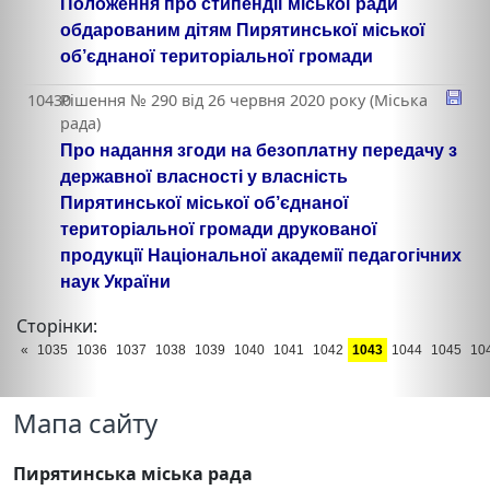
Положення про стипендії міської ради
обдарованим дітям Пирятинської міської
об’єднаної територіальної громади
10430
Рішення № 290 від 26 червня 2020 року (Міська
рада)
Про надання згоди на безоплатну передачу з
державної власності у власність
Пирятинської міської об’єднаної
територіальної громади друкованої
продукції Національної академії педагогічних
наук України
Сторінки:
«
1035
1036
1037
1038
1039
1040
1041
1042
1043
1044
1045
10
Мапа сайту
Пирятинська міська рада