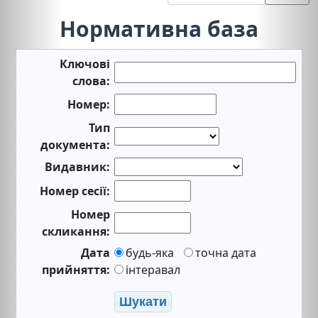
Нормативна база
Ключові
слова:
Номер:
Тип
документа:
Видавник:
Номер сесії:
Номер
скликання:
Дата
будь-яка
точна дата
прийняття:
інтеравал
Шукати