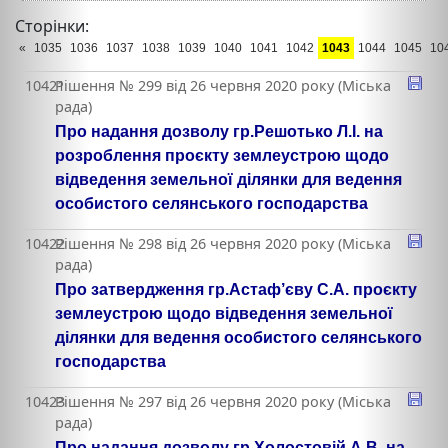
Сторінки:
«
1035
1036
1037
1038
1039
1040
1041
1042
1043
1044
1045
10
10421
Рішення № 299 від 26 червня 2020 року (Міська
рада)
Про надання дозволу гр.Решотько Л.І. на
розроблення проєкту землеустрою щодо
відведення земельної ділянки для ведення
особистого селянського господарства
10422
Рішення № 298 від 26 червня 2020 року (Міська
рада)
Про затвердження гр.Астаф’єву С.А. проєкту
землеустрою щодо відведення земельної
ділянки для ведення особистого селянського
господарства
10423
Рішення № 297 від 26 червня 2020 року (Міська
рада)
Про надання дозволу гр.Холостовій А.В. на