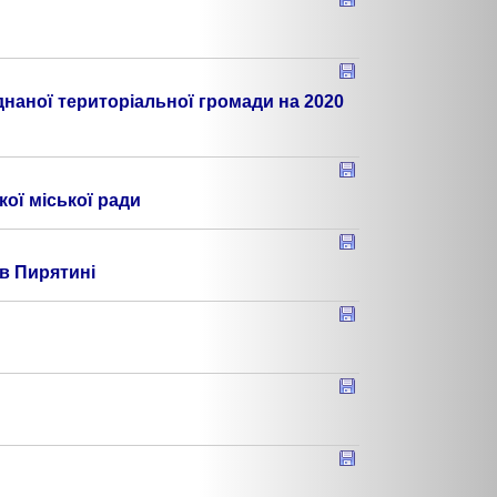
днаної територіальної громади на 2020
ої міської ради
в Пирятині