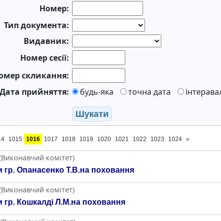
Номер:
Тип документа:
Видавник:
Номер сесії:
омер скликання:
Дата прийняття:
будь-яка
точна дата
інтерава
Шукати
14
1015
1016
1017
1018
1019
1020
1021
1022
1023
1024
»
 (Виконавчий комітет)
 гр. Опанасенко Т.В.на поховання
 (Виконавчий комітет)
 гр. Кошкалді Л.М.на поховання