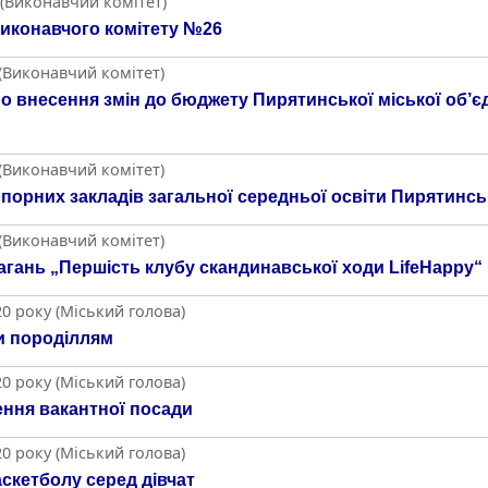
 (Виконавчий комітет)
иконавчого комітету №26
 (Виконавчий комітет)
о внесення змін до бюджету Пирятинської міської об’є
 (Виконавчий комітет)
порних закладів загальної середньої освіти Пирятинськ
 (Виконавчий комітет)
гань „Першість клубу скандинавської ходи LifeHappy“ 
0 року (Міський голова)
и породіллям
0 року (Міський голова)
ення вакантної посади
0 року (Міський голова)
аскетболу серед дівчат