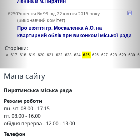
Леніна в м.Пирятин
6250
Рішення № 93 від 22 квітня 2015 року
(Виконавчий комітет)
Про взяття гр. Москаленка А.О. на
квартирний облік при виконкомі міської ради
Сторінки:
«
617
618
619
620
621
622
623
624
625
626
627
628
629
630
6
Мапа сайту
Пирятинська міська рада
Режим роботи
пн.-чт. 08.00 - 17.15
пт. 08.00 - 16.00
обідня перерва - 12.00 - 13.00
Телефон