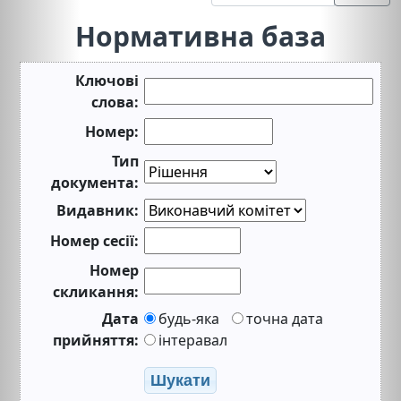
Нормативна база
Ключові
слова:
Номер:
Тип
документа:
Видавник:
Номер сесії:
Номер
скликання:
Дата
будь-яка
точна дата
прийняття:
інтеравал
Шукати