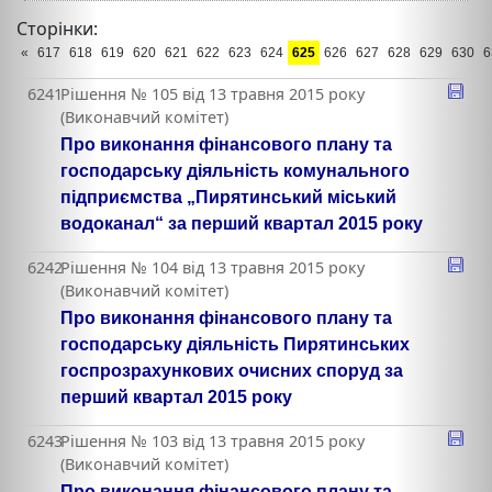
Сторінки:
«
617
618
619
620
621
622
623
624
625
626
627
628
629
630
6
6241
Рішення № 105 від 13 травня 2015 року
(Виконавчий комітет)
Про виконання фінансового плану та
господарську діяльність комунального
підприємства „Пирятинський міський
водоканал“ за перший квартал 2015 року
6242
Рішення № 104 від 13 травня 2015 року
(Виконавчий комітет)
Про виконання фінансового плану та
господарську діяльність Пирятинських
госпрозрахункових очисних споруд за
перший квартал 2015 року
6243
Рішення № 103 від 13 травня 2015 року
(Виконавчий комітет)
Про виконання фінансового плану та