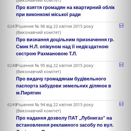
(Виконавчий комітет)
Про взяття громадян на квартирний облік
при виконкомі міської ради
6247
Рішення № 96 від 22 квітня 2015 року
(Виконавчий комітет)
Про визнання доцільним призначення гр.
Смик Н.Л. опікуном над її недієздатною
сестрою Рахмановою Т.Л.
6248
Рішення № 95 від 22 квітня 2015 року
(Виконавчий комітет)
Про видачу громадянам будівельного
паспорта забудови земельних ділянок в
м.Пирятин
6249
Рішення № 94 від 22 квітня 2015 року
(Виконавчий комітет)
Про надання дозволу ПАТ „Лубнигаз“ на
встановлення рекламного засобу по вул.