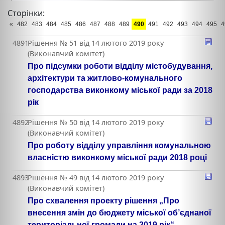
Сторінки:
«
482
483
484
485
486
487
488
489
490
491
492
493
494
495
4
4891
Рішення № 51 від 14 лютого 2019 року
(Виконавчий комітет)
Про підсумки роботи відділу містобудування,
архітектури та житлово-комунального
господарства виконкому міської ради за 2018
рік
4892
Рішення № 50 від 14 лютого 2019 року
(Виконавчий комітет)
Про роботу відділу управління комунальною
власністю виконкому міської ради 2018 році
4893
Рішення № 49 від 14 лютого 2019 року
(Виконавчий комітет)
Про схвалення проекту рішення „Про
внесення змін до бюджету міської об’єднаної
територіальної громади на 2019 рік“