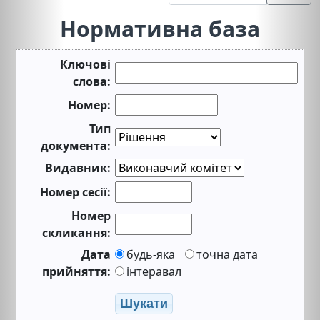
Нормативна база
Ключові
слова:
Номер:
Тип
документа:
Видавник:
Номер сесії:
Номер
скликання:
Дата
будь-яка
точна дата
прийняття:
інтеравал
Шукати