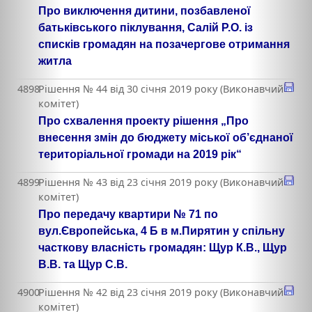
Про виключення дитини, позбавленої
батьківського піклування, Салій Р.О. із
списків громадян на позачергове отримання
житла
4898
Рішення № 44 від 30 січня 2019 року (Виконавчий
комітет)
Про схвалення проекту рішення „Про
внесення змін до бюджету міської об’єднаної
територіальної громади на 2019 рік“
4899
Рішення № 43 від 23 січня 2019 року (Виконавчий
комітет)
Про передачу квартири № 71 по
вул.Європейська, 4 Б в м.Пирятин у спільну
часткову власність громадян: Щур К.В., Щур
В.В. та Щур С.В.
4900
Рішення № 42 від 23 січня 2019 року (Виконавчий
комітет)