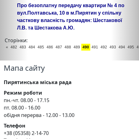
Про безоплатну передачу квартири № 4 по
вул.Полтавська, 10 в м.Пирятин у спільну
часткову власність громадян: Шестакової
Л.В. та Шестакова А.Ю.
Сторінки:
«
482
483
484
485
486
487
488
489
490
491
492
493
494
495
4
Мапа сайту
Пирятинська міська рада
Режим роботи
пн.-чт. 08.00 - 17.15
пт. 08.00 - 16.00
обідня перерва - 12.00 - 13.00
Телефон
+38 (05358) 2-14-70