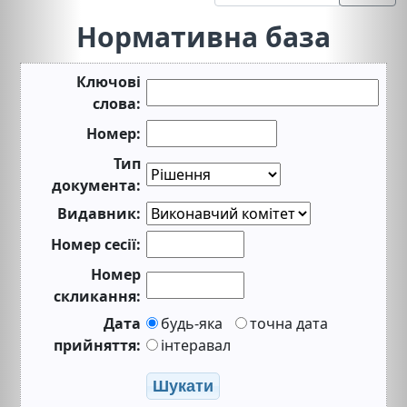
Нормативна база
Ключові
слова:
Номер:
Тип
документа:
Видавник:
Номер сесії:
Номер
скликання:
Дата
будь-яка
точна дата
прийняття:
інтеравал
Шукати