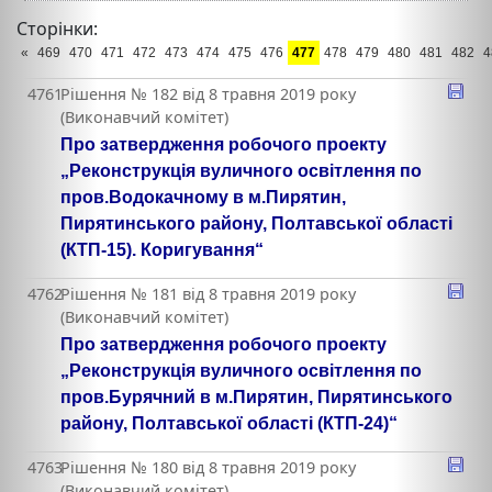
Сторінки:
«
469
470
471
472
473
474
475
476
477
478
479
480
481
482
4
4761
Рішення № 182 від 8 травня 2019 року
(Виконавчий комітет)
Про затвердження робочого проекту
„Реконструкція вуличного освітлення по
пров.Водокачному в м.Пирятин,
Пирятинського району, Полтавської області
(КТП-15). Коригування“
4762
Рішення № 181 від 8 травня 2019 року
(Виконавчий комітет)
Про затвердження робочого проекту
„Реконструкція вуличного освітлення по
пров.Бурячний в м.Пирятин, Пирятинського
району, Полтавської області (КТП-24)“
4763
Рішення № 180 від 8 травня 2019 року
(Виконавчий комітет)