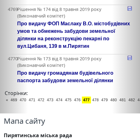
4769
Рішення № 174 від 8 травня 2019 року
(Виконавчий комітет)
Про видачу ФОП Маслаку В.О. містобудівних
умов та обмежень забудови земельної
ділянки на реконструкцію пекарні по
вул.Цибаня, 139 в м.Пирятин
4770
Рішення № 173 від 8 травня 2019 року
(Виконавчий комітет)
Про видачу громадянам будівельного
паспорта забудови земельної ділянки
Сторінки:
«
469
470
471
472
473
474
475
476
477
478
479
480
481
482
4
Мапа сайту
Пирятинська міська рада