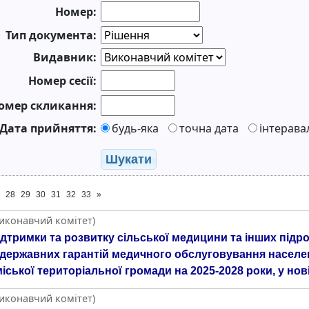
Номер:
Тип документа:
Видавник:
Номер сесії:
омер скликання:
Дата прийняття:
будь-яка
точна дата
інтерава
Шукати
28
29
30
31
32
33
»
Виконавчий комітет)
тримки та розвитку сільської медицини та інших підрозд
ержавних гарантій медичного обслуговування населенн
іської територіальної громади на 2025-2028 роки, у нові
Виконавчий комітет)