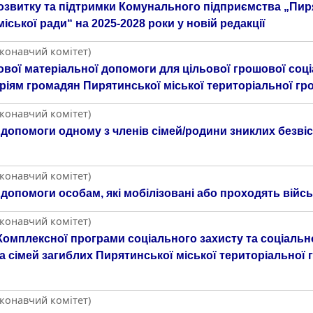
озвитку та підтримки Комунального підприємства „Пир
ської ради“ на 2025-2028 роки у новій редакції
иконавчий комітет)
вої матеріальної допомоги для цільової грошової соці
ріям громадян Пирятинської міської територіальної гр
иконавчий комітет)
допомоги одному з членів сімей/родини зниклих безвіс
иконавчий комітет)
допомоги особам, які мобілізовані або проходять війс
иконавчий комітет)
омплексної програми соціального захисту та соціальної
та сімей загиблих Пирятинської міської територіальної 
иконавчий комітет)