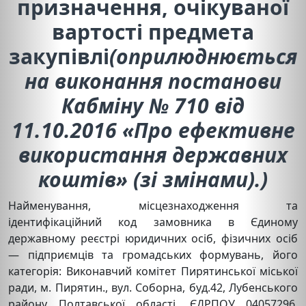
призначення, очікуваної
вартості предмета
закупівлі
(оприлюднюється
на виконання постанови
Кабміну № 710 від
11.10.2016 «Про ефективне
використання державних
коштів» (зі змінами).)
Найменування, місцезнаходження та
ідентифікаційний код замовника в Єдиному
державному реєстрі юридичних осіб, фізичних осіб
— підприємців та громадських формувань, його
категорія: Виконавчий комітет Пирятинської міської
ради, м. Пирятин., вул. Соборна, буд.42, Лубенського
району Полтавської області, ЄДРПОУ 04057296,