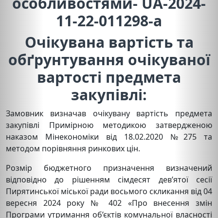
особливостями- UA-2024-
11-22-011298-a
Очікувана вартість та
обґрунтування очікуваної
вартості предмета
закупівлі:
Замовник визначав очікувану вартість предмета
закупівлі Примірною методикою затвердженою
наказом Мінекономіки від 18.02.2020 №275 та
методом порівняння ринкових цін.
Розмір бюджетного призначення визначений
відповідно до рішенням сімдесят дев’ятої сесії
Пирятинської міської ради восьмого скликання від 04
вересня 2024 року № 402 «Про внесення змін
Програми утримання об’єктів комунальної власності