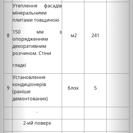
Утеплення фасадів
мінеральними
плитами товщиною
150 мм з
8
м2
241
опорядженням
декоративним
розчином. Стіни
гладкі
Установлення
кондиціонерів
9
блок
5
(раніше
демонтованих)
.
2-ий поверх