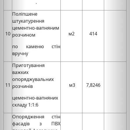
.
Поліпшене
штукатурення
цементно-вапняним
10
м2
414
розчином
по каменю стін
вручну
Приготування
важких
опоряджувальних
11
м3
7,8246
розчинів
цементно-вапняних
складу 1:1:6
Опорядження стін
фасадів з ПВХ