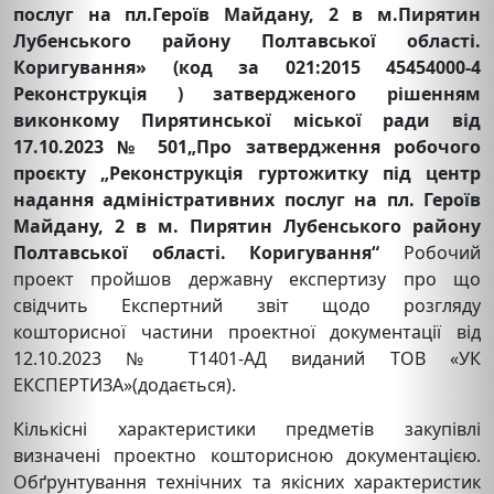
послуг на пл.Героїв Майдану, 2 в м.Пирятин
Лубенського району Полтавської області.
Коригування» (код за 021:2015 45454000-4
Реконструкція )
затвердженого рішенням
виконкому Пирятинської міської ради від
17.10.2023 № 501„Про затвердження робочого
проєкту „Реконструкція гуртожитку під центр
надання адміністративних послуг на пл. Героїв
Майдану, 2 в м. Пирятин Лубенського району
Полтавської області. Коригування“
Робочий
проект пройшов державну експертизу про що
свідчить Експертний звіт щодо розгляду
кошторисної частини проектної документації від
12.10.2023 № Т1401-АД виданий ТОВ «УК
ЕКСПЕРТИЗА»(додається).
Кількісні характеристики предметів закупівлі
визначені проектно кошторисною документацією.
Обґрунтування технічних та якісних характеристик