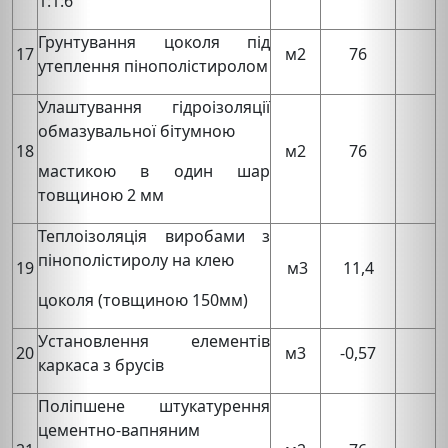
1:1:6
Грунтування цоколя під
17
м2
76
утеплення пінополістиролом
Улаштування гідроізоляції
обмазувальної бітумною
18
м2
76
мастикою в один шар
товщиною 2 мм
Теплоiзоляцiя виробами з
пінополістиролу на клею
19
м3
11,4
цоколя (товщиною 150мм)
Установлення елементів
20
м3
-0,57
каркаса з брусів
Поліпшене штукатурення
цементно-вапняним