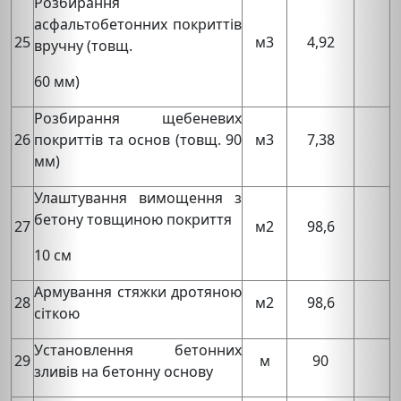
Розбирання
асфальтобетонних покриттів
25
м3
4,92
вручну (товщ.
60 мм)
Розбирання щебеневих
26
покриттів та основ (товщ. 90
м3
7,38
мм)
Улаштування вимощення з
бетону товщиною покриття
27
м2
98,6
10 см
Армування стяжки дротяною
28
м2
98,6
сіткою
Установлення бетонних
29
м
90
зливів на бетонну основу