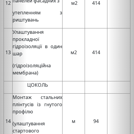
панелей фасадних з
12
м2
414
утепленням з
риштувань
Улаштування
прокладної
гідроізоляції в один
13
м2
414
шар
(гідроізоляційна
мембрана)
ЦОКОЛЬ
Монтаж стальних
плінтусів із гнутого
профілю
14
м
94
(улаштування
стартового