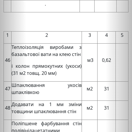
.
1
2
3
4
5
Теплоізоляція виробами з
базальтової вати на клею стін
46
м3
0,62
і колон прямокутних (укоси)
(31 м2 товщ. 20 мм)
Шпаклювання укосів
47
м2
31
шпаклівкою
Додавати на 1 мм зміни
48
м2
31
товщини шпаклювання стін
Поліпшене фарбування стін
полівінілацетатними