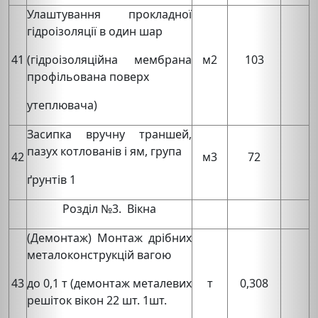
Улаштування прокладної
гідроізоляції в один шар
41
(гідроізоляційна мембрана
м2
103
профільована поверх
утеплювача)
Засипка вручну траншей,
пазух котлованів і ям, група
42
м3
72
ґрунтів 1
Розділ №3. Вікна
(Демонтаж) Монтаж дрібних
металоконструкцій вагою
43
до 0,1 т (демонтаж металевих
т
0,308
решіток вікон 22 шт. 1шт.