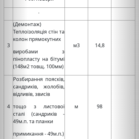
.
(Демонтаж)
Теплоізоляція стін та
колон прямокутних
3
м3
14,8
виробами з
пінопласту на бітумі
(148м2 товщ. 100мм)
Розбирання поясків,
сандриків, жолобів,
відливів, звисів
4
тощо з листової
м
98
сталі (сандриків -
49м.п. та планки
примикання - 49м.п.)