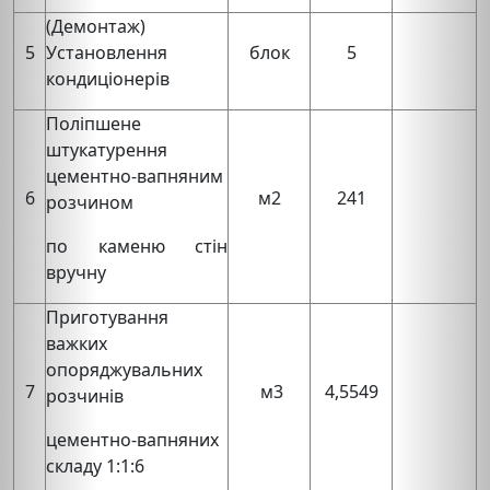
(Демонтаж)
5
Установлення
блок
5
кондиціонерів
Поліпшене
штукатурення
цементно-вапняним
6
м2
241
розчином
по каменю стін
вручну
Приготування
важких
опоряджувальних
7
м3
4,5549
розчинів
цементно-вапняних
складу 1:1:6