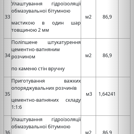
Улаштування гідроізоляції
обмазувальної бітумною
33
м2
86,9
мастикою в один шар
товщиною 2 мм
Поліпшене штукатурення
цементно-вапняним
34
м2
86,9
розчином
по каменю стін вручну
Приготування важких
опоряджувальних розчинів
35
м3
1,64241
цементно-вапняних складу
1:1:6
Улаштування гідроізоляції
обмазувальної бітумною
36
м2
86,9