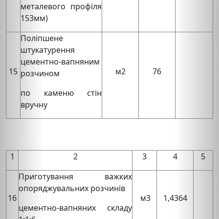
металевого профіля
153мм)
Поліпшене
штукатурення
цементно-вапняним
15
м2
76
розчином
по каменю стін
вручну
1
2
3
4
5
Приготування важких
опоряджувальних розчинів
16
м3
1,4364
цементно-вапняних складу