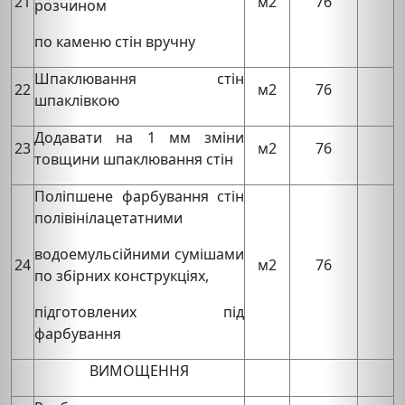
21
м2
76
розчином
по каменю стін вручну
Шпаклювання стін
22
м2
76
шпаклівкою
Додавати на 1 мм зміни
23
м2
76
товщини шпаклювання стін
Поліпшене фарбування стін
полівінілацетатними
водоемульсійними сумішами
24
м2
76
по збірних конструкціях,
підготовлених під
фарбування
ВИМОЩЕННЯ