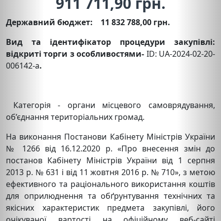
911 711,90 грн.
Державний бюджет: 11 832 788,00 грн.
Вид та ідентифікатор процедури закупівлі:
відкриті торги з особливостями
-
ID: UA-2024-02-20-
006142-a
.
Категорія - органи місцевого самоврядування,
об’єднання територіальних громад.
На виконання Постанови Кабінету Міністрів України
№ 1266 від 16.12.2020 р. «Про внесення змін до
постанов Кабінету Міністрів України від 1 серпня
2013 р. № 631 і від 11 жовтня 2016 р. № 710», з метою
ефективного та раціонального використання коштів
для оприлюднення та обґрунтування технічних та
якісних характеристик предмета закупівлі, його
очікуваної вартості на офіційному веб-сайті