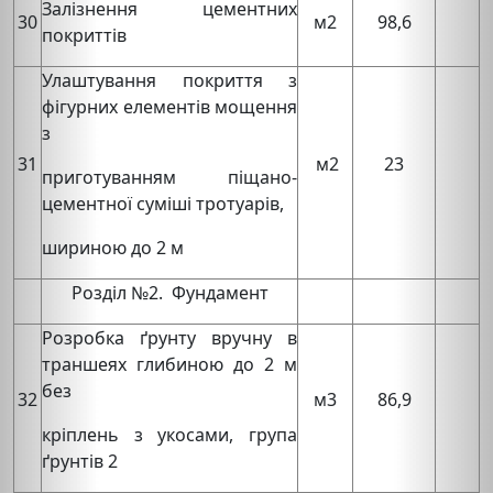
Залізнення цементних
30
м2
98,6
покриттів
Улаштування покриття з
фігурних елементів мощення
з
31
м2
23
приготуванням піщано-
цементної суміші тротуарів,
шириною до 2 м
Розділ №2. Фундамент
Розробка ґрунту вручну в
траншеях глибиною до 2 м
без
32
м3
86,9
кріплень з укосами, група
ґрунтів 2