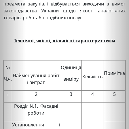
предмета закупівлі відбувається виходячи з вимог
законодавства України щодо якості аналогічних
товарів, робіт або подібних послуг.
Технічні, якісні, кількісні характеристики
№
Одиниця
Примітка
Найменування робіт
Кількість
Ч.ч.
виміру
і витрат
1
2
3
4
5
Розділ №1. Фасадні
роботи
Установлення і