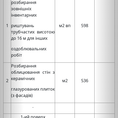
розбирання
зовнішніх
інвентарних
1
риштувань
м2 вп
598
трубчастих висотою
до 16 м для інших
оздоблювальних
робіт
Розбирання
облицювання стін з
керамічних
2
м2
536
глазурованих плиток
(з фасадів)
.
1-ий поверх