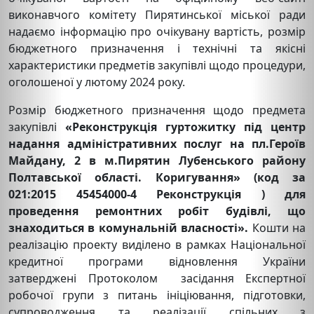
виконавчого комітету Пирятинської міської ради
надаємо інформацію про очікувану вартість, розмір
бюджетного призначення і технічні та якісні
характеристики предметів закупівлі щодо процедури,
оголошеної у лютому 2024 року.
Розмір бюджетного призначення щодо предмета
закупівлі
«Реконструкція гуртожитку під центр
надання адміністративних послуг на пл.Героїв
Майдану, 2 в м.Пирятин Лубенського району
Полтавської області. Коригування» (код за
021:2015 45454000-4 Реконструкція )
для
проведення ремонтних робіт будівлі, що
знаходиться в комунальній власності».
Кошти на
реалізацію проекту виділено в рамках Національної
кредитної програми відновлення України
затверджені Протоколом засідання Експертної
робочої групи з питань ініціювання, підготовки,
супроводження та реалізації спільних з