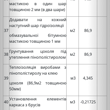
мастикою в один шар
товщиною 2 мм (в два шари)
Додавати на кожний
наступний шар гідроізоляції
37
м2
86,9
обмазувальної бітумною
мастикою товщиною 1 мм
Грунтування цоколя під
38
м2
86,9
утеплення пінополістиролом
Теплоiзоляцiя виробами з
пінополістиролу на клею
39
м3
4,345
цоколя (86,9м2 товщиною
50мм)
Установлення елементів
40
м3
-0,21725
каркаса з брусів