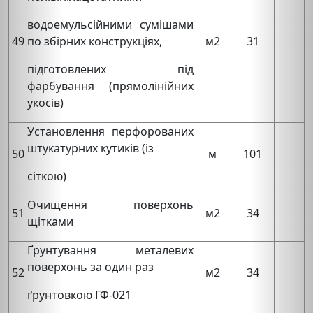
водоемульсійними сумішами
49
по збірних конструкціях,
м2
31
підготовлених під
фарбування (прямолінійних
укосів)
Установлення перфорованих
штукатурних кутиків (із
50
м
101
сіткою)
Очищення поверхонь
51
м2
34
щітками
Ґрунтування металевих
поверхонь за один раз
52
м2
34
ґрунтовкою ГФ-021