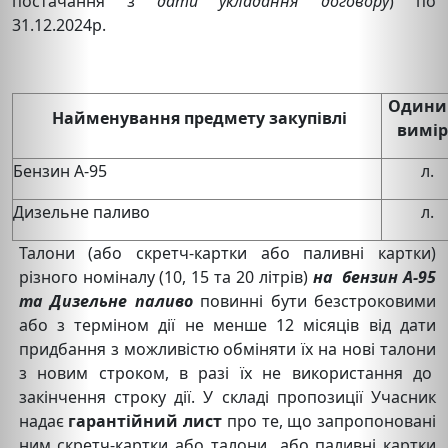
постачання з
дати укладання договору
) по
31.12.2024р.
Одини
Найменування предмету закупівлі
вимір
Бензин А-95
л.
Дизельне паливо
л.
Талони (або скретч-картки або паливні картки)
різного номіналу (10, 15 та 20 літрів)
на
бензин А-95
та Дизельне паливо
повинні бути безстроковими
або з терміном дії не менше 12 місяців від дати
придбання з можливістю обміняти їх на нові талони
з новим строком, в разі їх не використання до
закінчення строку дії. У складі пропозиції Учасник
надає
гарантійний лист
про те, що запропоновані
ним скретч-картки або талони або паливні картки