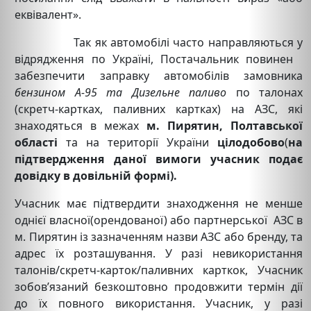
еквівалент».
Так як автомобілі часто направляються у
відрядження по Україні, Постачальник повинен
забезпечити заправку автомобілів замовника
бензином А-95 та Дизельне паливо
по талонах
(скретч-картках, паливних картках) на АЗС, які
знаходяться в межах
м. Пирятин, Полтавської
області
та на території України
цілодобово
(
на
підтвердження даної вимоги учасник подає
довідку в довільній формі).
Учасник має підтвердити знаходження не менше
однієї власної(орендованої) або партнерської АЗС в
м. Пирятин із зазначенням назви АЗС або бренду, та
адрес їх розташування. У разі невикористання
талонів/скретч-карток/паливних карткок, Учасник
зобов’язаний безкоштовно продовжити термін дії
до їх повного використання. Учасник, у разі