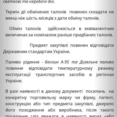
святкові та неробочі дні.
Термін дії обмінених талонів повинен складати не
менш ніж шість місяців з дати обміну талонів.
Обмін талонів здійснюється в еквівалентних
величинах за номіналом раніше придбаних талонів.
Предмет закупівлі повинен відповідати
Державним стандартам України.
Паливо рідинне -
бензин А-95 та Дизельне паливо
повинне відповідати температурному режиму
експлуатації транспортних засобів в регіонах
України.
В разі наявності в даному документі посилань на
конкретну торговельну марку чи фірму, патент,
конструкцію або тип предмета закупівлі, джерело
його походження або виробника, після такого
посилання слід вважати в наявності вираз «або