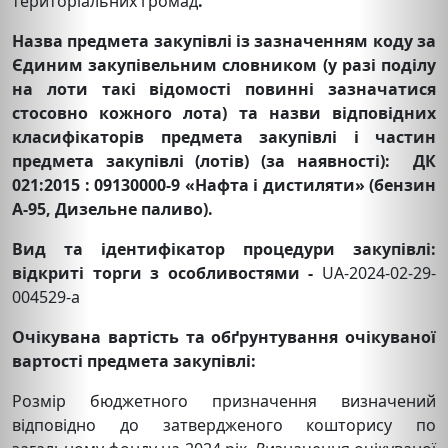
територіальних громад
.
Назва предмета закупівлі із зазначенням коду за
Єдиним закупівельним словником (у разі поділу
на лоти такі відомості повинні зазначатися
стосовно кожного лота) та назви відповідних
класифікаторів предмета закупівлі і частин
предмета закупівлі (лотів) (за наявності):
ДК
021:2015 : 09130000-9 «Нафта і дистиляти» (бензин
А-95, Дизельне паливо)
.
Вид та ідентифікатор процедури закупівлі:
відкриті торги з особливостями -
UA-2024-02-29-
004529-a
Очікувана вартість та обґрунтування очікуваної
вартості предмета закупівлі:
Розмір бюджетного призначення визначений
відповідно до затвердженого кошторису по