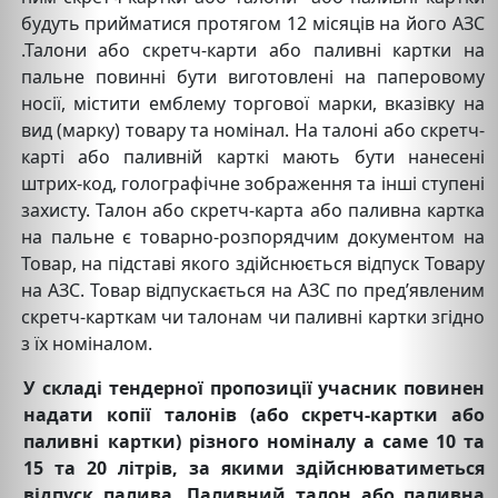
будуть прийматися протягом 12 місяців на його АЗС
.Талони або скретч-карти або паливні картки на
пальне повинні бути виготовлені на паперовому
носії, містити емблему торгової марки, вказівку на
вид (марку) товару та номінал. На талоні або скретч-
карті або паливній карткі мають бути нанесені
штрих-код, голографічне зображення та інші ступені
захисту. Талон або скретч-карта або паливна картка
на пальне є товарно-розпорядчим документом на
Товар, на підставі якого здійснюється відпуск Товару
на АЗС. Товар відпускається на АЗС по пред’явленим
скретч-карткам чи талонам чи паливні картки згідно
з їх номіналом.
У складі тендерної пропозиції учасник повинен
надати копії
талонів (або скретч-картки або
паливні картки) різного номіналу а саме 10 та
15 та 20 літрів
, за якими здійснюватиметься
відпуск палива.
Паливний талон або паливна