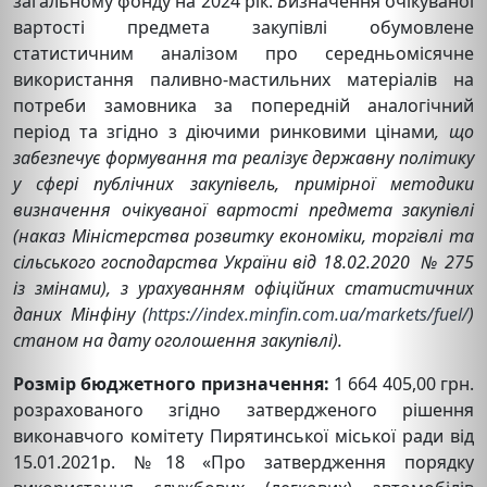
загальному фонду на 2024 рік.
В
изначення очікуваної
вартості предмета закупівлі обумовлене
статистичним аналізом про середньомісячне
використання паливно-мастильних матеріалів на
потреби замовника за попередній аналогічний
період та згідно з діючими ринковими цінами
, що
забезпечує формування та реалізує державну політику
у сфері публічних закупівель, примірної методики
визначення очікуваної вартості предмета закупівлі
(наказ Міністерства розвитку економіки, торгівлі та
сільського господарства України від 18.02.2020 № 275
із змінами), з урахуванням офіційних статистичних
даних Мінфіну (
https://index.minfin.com.ua/markets/fuel/
)
станом на дату оголошення закупівлі).
Розмір бюджетного призначення:
1 664 405,00 грн.
розрахованого згідно затвердженого рішення
виконавчого комітету Пирятинської міської ради від
15.01.2021р. №18 «Про затвердження порядку