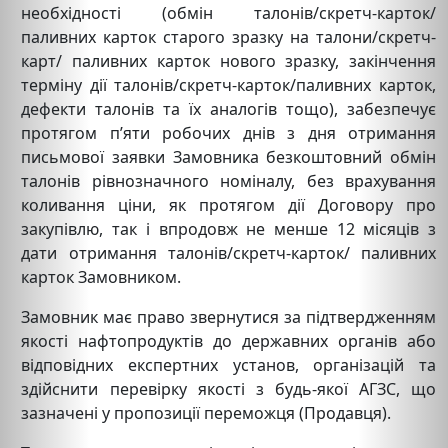
необхідності (обмін талонів/скретч-карток/
паливних карток старого зразку на талони/скретч-
карт/ паливних карток нового зразку, закінчення
терміну дії талонів/скретч-карток/паливних карток,
дефекти талонів та їх аналогів тощо), забезпечує
протягом п’яти робочих днів з дня отримання
письмової заявки Замовника безкоштовний обмін
талонів рівнозначного номіналу, без врахування
коливання ціни, як протягом дії Договору про
закупівлю, так і впродовж не менше 12 місяців з
дати отримання талонів/скретч-карток/ паливних
карток Замовником.
Замовник має право звернутися за підтвердженням
якості нафтопродуктів до державних органів або
відповідних експертних установ, організацій та
здійснити перевірку якості з будь-якої АГЗС, що
зазначені у пропозиції переможця (Продавця).