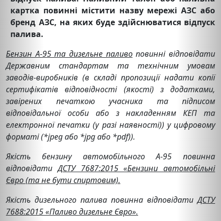
картка повинні містити назву мережі АЗС або
бренд АЗС, на яких буде здійснюватися відпуск
палива.
Бензин А-95 та дизельне паливо
повинні відповідати
Державним стандартам та технічним умовам
заводів-виробників (в складі пропозиції надати копії
сертифікатів відповідності (якості) з додатками,
завірених печаткою учасника та підписом
відповідальної особи або з накладенням КЕП та
електронної печатки (у разі наявності)) у цифровому
форматі (*jpeg або *jpg або *pdf)).
Якість бензину автомобільного А-95 повинна
відповідати
ДСТУ 7687:2015 «Бензини автомобільні
Євро (та не бути спиртовим).
Якість дизельного палива повинна відповідати
ДСТУ
7688:2015 «Паливо дизельне Євро».