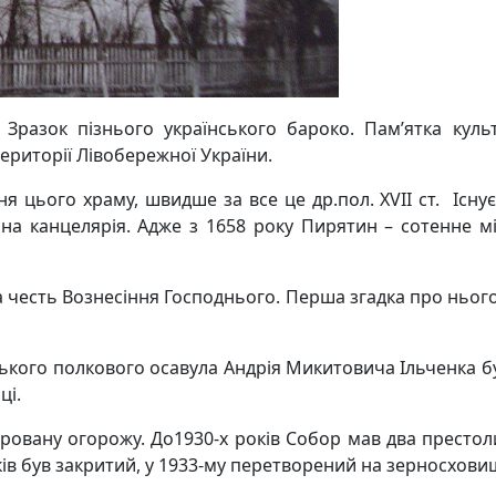
Зразок пізнього українського бароко. Пам’ятка куль
території Лівобережної України.
я цього храму, швидше за все це др.пол. ХVІІ ст. Існує
а канцелярія. Адже з 1658 року Пирятин – сотенне м
 честь Вознесіння Господнього. Перша згадка про нього
нського полкового осавула Андрія Микитовича Ільченка 
ці.
ровану огорожу. До1930-х років Собор мав два престоли
ів був закритий, у 1933-му перетворений на зерносхови