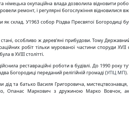
ста німецька окупаційна влада дозволила відновити роб
провели ремонт, і регулярні богослужіння відновилися вж
и як склад. У1963 собор Різдва Пресвятої Богородиці бу
.
 стані, особливо ж дерев’яні прибудови. Тому Державни
аційних робіт тільки мурованої частини споруди ХVІІ с
ла в XVIIІ столітті.
дійснила реставраційні роботи в будівлі. До 1990 року т
два Богородиці переданий релігійній громаді (
УПЦ МП
).
или дід та батько Василя Григоровича, мистецтвознавця
нко, Опанас Маркович з дружиною Марко Вовчок, а