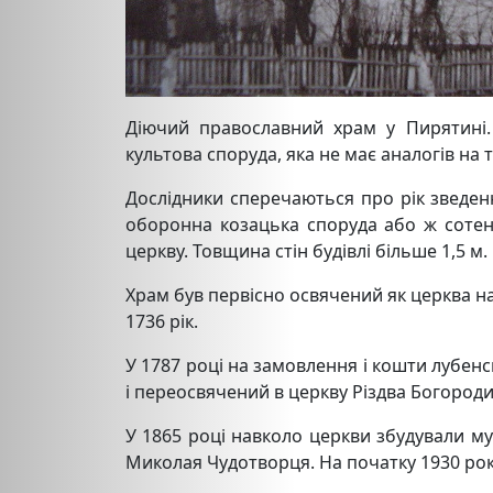
Діючий православний храм у Пирятині. 
культова споруда, яка не має аналогів на 
Дослідники сперечаються про рік зведенн
оборонна козацька споруда або ж сотенн
церкву. Товщина стін будівлі більше 1,5 м.
Храм був первісно освячений як церква на
1736 рік.
У 1787 році на замовлення і кошти лубе
і переосвячений в церкву Різдва Богороди
У 1865 році навколо церкви збудували му
Миколая Чудотворця. На початку 1930 рок