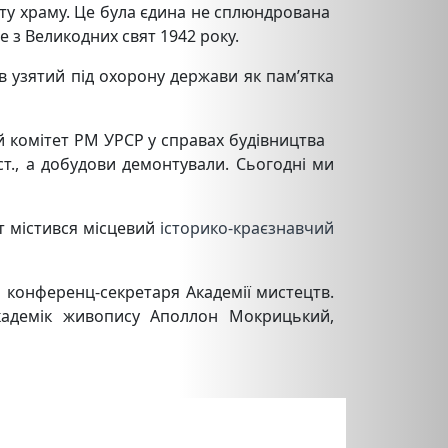
оту храму. Це була єдина не сплюндрована
е з Великодних свят 1942 року.
в узятий під охорону держави як пам’ятка
й комітет РМ УРСР у справах будівництва
т., а добудови демонтували. Сьогодні ми
ут містився місцевий
історико-краєзнавчий
, конференц-секретаря Академії мистецтв.
кадемік живопису Аполлон Мокрицький,