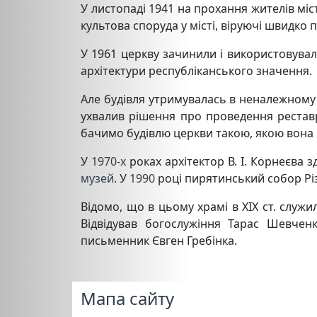
У листопаді 1941 на прохання жителів мі
культова споруда у місті, віруючі швидко 
У 1961 церкву зачинили і використовувал
архітектури республіканського значення
Але будівля утримувалась в неналежному
ухвалив рішення про проведення реставр
бачимо будівлю церкви такою, якою вона бу
У
1970-х
роках архітектор В. І. Корнеєва з
музей
. У
1990
році пирятинський собор Різ
Відомо, що в цьому храмі в ХІХ ст. служ
Відвідував богослужіння Тарас Шевче
письменник Євген Гребінка.
Мапа сайту