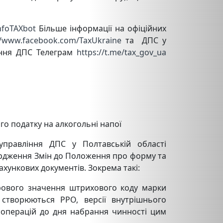
infoTAXbot
Більше інформації на офіційних
//www.facebook.com/TaxUkraine
та ДПС у
ання ДПС Телеграм
https://t.me/tax_gov_ua
о податку на алкогольні напої
 управління ДПС у Полтавській області
вердження Змін до Положення про форму та
ахункових документів. Зокрема такі:
фрового значення штрихового коду марки
створюються РРО, версії внутрішнього
 операцій до дня набрання чинності цим