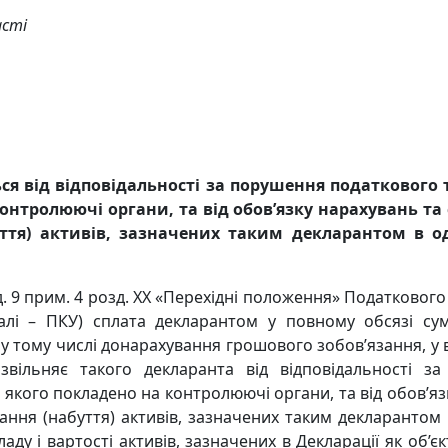
асті
ся від відповідальності за порушення податкового
нтролюючі органи, та від обов’язку нарахувань та с
тя) активів, зазначених таким декларантом в од
д. 9 прим. 4 розд. ХХ «Перехідні положення» Податкового
алі – ПКУ) сплата декларантом у повному обсязі су
, у тому числі донарахування грошового зобов’язання, у 
звільняє такого декларанта від відповідальності 
кого покладено на контролюючі органи, та від обов’язк
ння (набуття) активів, зазначених таким декларантом 
кладу і вартості активів, зазначених в Декларації як об’