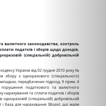
 та валютного законодавства, контроль
плати податків і зборів щодо доходів,
норазовій (спеціальній) добровільній
 кодексу України від 02 грудня 2010 року №
ми збору з одноразового (спеціального)
випадках, передбачених підрозд. 9 прим. 4
за порушення податкового та валютного
у нарахування та сплати податків і зборів
в одноразовій (спеціальній) добровільній
єкт і база для нарахування Збору), що мали