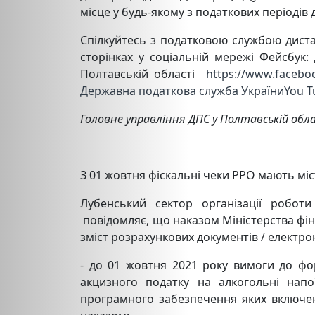
місце у будь-якому з податкових періодів д
Спілкуйтесь з податковою службою дист
сторінках у соціальній мережі Фе
Полтавській області
https://www.faceboo
Державна податкова служба УкраїниYou 
Головне управління ДПС у Полтавській обл
З 01 жовтня фіскальні чеки РРО мають мі
Лубенський сектор організації роботи
повідомляє, що наказом Міністерства фін
зміст розрахункових документів / електро
- до 01 жовтня 2021 року вимоги до фо
акцизного податку на алкогольні нап
програмного забезпечення яких включен