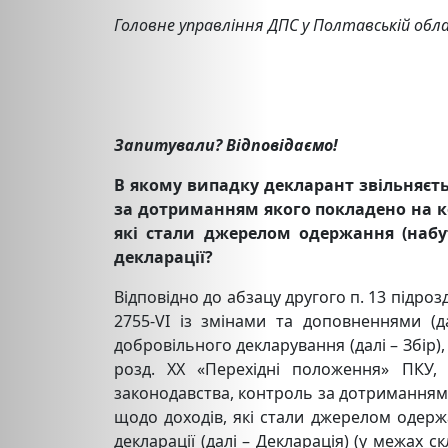
Головне управління ДПС у Полтавській обл
Запитували? Відповідаємо!
В якому випадку декларант звільняєть
за дотриманням якого покладено на ко
які стали джерелом одержання (набут
декларації?
Відповідно до абзацу другого п. 13 підроз
2755-VI із змінами та доповненнями (д
добровільного декларування (далі – Збір)
розд. ХХ «Перехідні положення» ПКУ, 
законодавства, контроль за дотриманням я
щодо доходів, які стали джерелом одержа
декларації (далі – Декларація) (у межах с