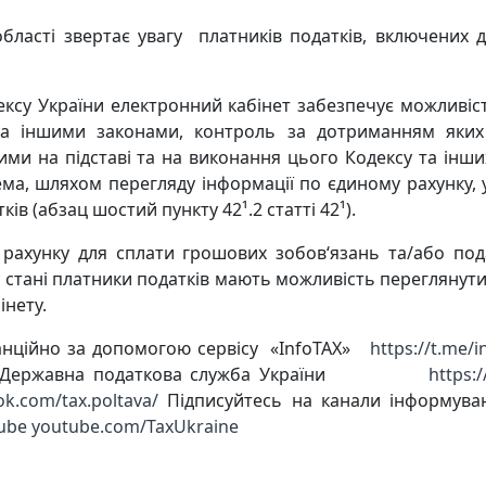
бласті звертає увагу платників податків, включених д
дексу України електронний кабінет забезпечує можливіст
 та іншими законами, контроль за дотриманням яких
и на підставі та на виконання цього Кодексу та інши
а, шляхом перегляду інформації по єдиному рахунку, у
ів (абзац шостий пункту 42¹.2 статті 42¹).
ахунку для сплати грошових зобов‘язань та/або пода
у стані платники податків мають можливість переглянути
інету.
анційно за допомогою сервісу «InfoTAX»
https://t.me/
йсбук: Державна податкова служба України
https:
k.com/tax.poltava/
Підписуйтесь на канали інформув
Tube
youtube.com/TaxUkraine