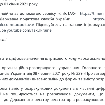
о 01 січня 2021 року.
анційно за допомогою сервісу «InfoTAX»
https://t.me/
йсбук: Державна податкова служба України
https:
k.com/tax.poltava/
Підписуйтесь на канали інформув
Tube
youtube.com/TaxUkraine
асті
стити цифрове значення штрихового коду марки акцизног
 організаційно-розпорядчого управління Головного
ансів України від 08 червня 2021 року № 329 «Про зат
нних документів» внесено зміни до форми та змісту розр
рми і змісту розрахункових документів в частині ци
ої не поширюються на розрахункові документи, що 
і до Державного реєстру реєстраторів розрахункових