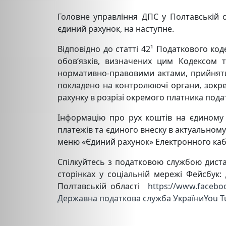
Головне управління ДПС у Полтавській о
єдиний рахунок, на наступне.
Відповідно до статті 42¹ Податкового ко
обов‘язків, визначених цим Кодексом
нормативно-правовими актами, прийнятим
покладено на контролюючі органи, зокрем
рахунку в розрізі окремого платника податк
Інформацію про рух коштів на єдиному р
платежів та єдиного внеску в актуальном
меню «Єдиний рахунок» Електронного каб
Спілкуйтесь з податковою службою дист
сторінках у соціальній мережі Фе
Полтавській області
https://www.faceboo
Державна податкова служба УкраїниYou 