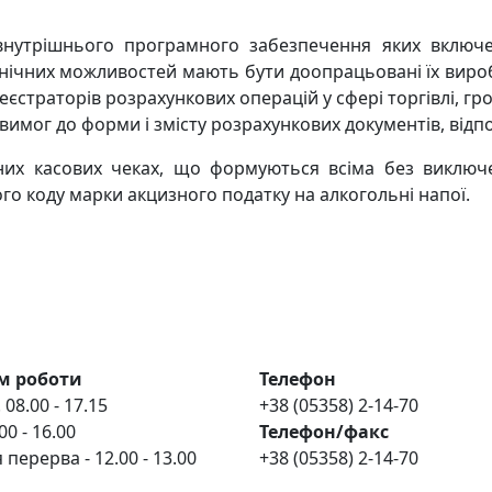
 внутрішнього програмного забезпечення яких включе
ехнічних можливостей мають бути доопрацьовані їх виро
реєстраторів розрахункових операцій у сфері торгівлі, г
имог до форми і змісту розрахункових документів, відпо
ьних касових чеках, що формуються всіма без виклю
 коду марки акцизного податку на алкогольні напої.
м роботи
Телефон
 08.00 - 17.15
+38 (05358) 2-14-70
00 - 16.00
Телефон/факс
 перерва - 12.00 - 13.00
+38 (05358) 2-14-70