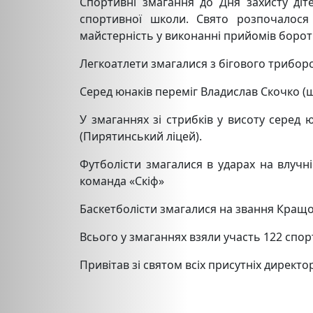
Спортивні змагання до Дня захисту діт
спортивної школи. Свято розпочалося
майстерність у виконанні прийомів борот
Легкоатлети змагалися з бігового триборс
Серед юнаків переміг Владислав Скочко (
У змаганнях зі стрибків у висоту серед
(Пирятинський ліцей).
Футболісти змагалися в ударах на влучні
команда «Скіф»
Баскетболісти змагалися на звання Кращ
Всього у змаганнях взяли участь 122 спо
Привітав зі святом всіх присутніх дирек