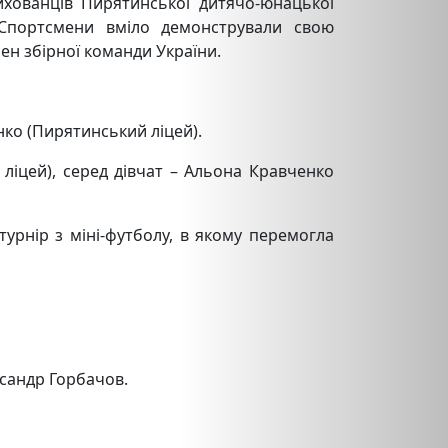
ихованців Пирятинської дитячо-юнацької
 Спортсмени вміло демонстрували свою
ен збірної команди України.
нко (Пирятинський ліцей).
ліцей), серед дівчат – Альона Кравченко
турнір з міні-футболу, в якому перемогла
ксандр Горбачов.