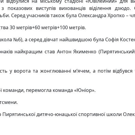
ей відбулися на міському стадіоні «Ювілейний» для в
 з показових виступів вихованців віділення дзюдо.
ьби. Серед учасників також була Олександра Хропко – чл
тва 30 метрів+60 метрів+100 метрів.
школа №6), а серед дівчат найшвидшою була Софія Косте
 юнаків найкращим став Антон Якименко (Пирятинський 
сть у ворота та жонглюванні м’ячем, а потім відбувся 
ої команди, перемогла команда «Юніор».
ртсмени.
тор Пирятинської дитячо-юнацької спортивної школи Оле