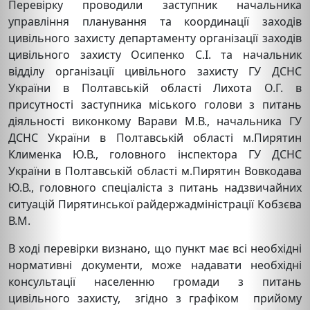
Перевірку проводили заступник начальника
управління планування та координації заходів
цивільного захисту департаменту організації заходів
цивільного захисту Осипенко С.І. та начальник
відділу організації цивільного захисту ГУ ДСНС
України в Полтавській області Лихота О.Г. в
присутності заступника міського голови з питань
діяльності виконкому Варави М.В., начальника ГУ
ДСНС України в Полтавській області м.Пирятин
Клименка Ю.В., головного інспектора ГУ ДСНС
України в Полтавській області м.Пирятин Вовкодава
Ю.В., головного спеціаліста з питань надзвичайних
ситуацій Пирятинської райдержадміністрації Кобзєва
В.М.
В ході перевірки визнано, що пункт має всі необхідні
нормативні документи, може надавати необхідні
консультації населенню громади з питань
цивільного захисту, згідно з графіком прийому