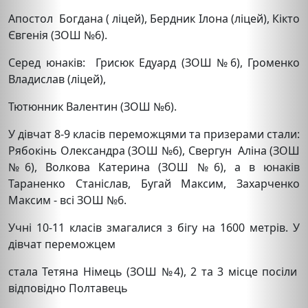
Апостол Богдана ( ліцей), Бердник Ілона (ліцей), Кікто
Євгенія (ЗОШ №6).
Серед юнаків: Грисюк Едуард (ЗОШ №6), Громенко
Владислав (ліцей),
Тютюнник Валентин (ЗОШ №6).
У дівчат 8-9 класів переможцями та призерами стали:
Рябокінь Олександра (ЗОШ №6), Свергун Аліна (ЗОШ
№6), Волкова Катерина (ЗОШ №6), а в юнаків
Тараненко Станіслав, Бугай Максим, Захарченко
Максим - всі ЗОШ №6.
Учні 10-11 класів змагалися з бігу на 1600 метрів. У
дівчат переможцем
стала Тетяна Німець (ЗОШ №4), 2 та 3 місце посіли
відповідно Полтавець