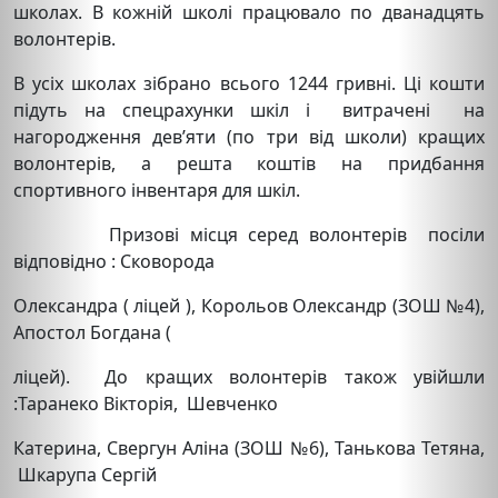
школах. В кожній школі працювало по дванадцять
волонтерів.
В усіх школах зібрано всього 1244 гривні. Ці кошти
підуть на спецрахунки шкіл і витрачені на
нагородження дев’яти (по три від школи) кращих
волонтерів, а решта коштів на придбання
спортивного інвентаря для шкіл.
Призові місця серед волонтерів посіли
відповідно : Сковорода
Олександра ( ліцей ), Корольов Олександр (ЗОШ №4),
Апостол Богдана (
ліцей). До кращих волонтерів також увійшли
:Таранеко Вікторія, Шевченко
Катерина, Свергун Аліна (ЗОШ №6), Танькова Тетяна,
Шкарупа Сергій