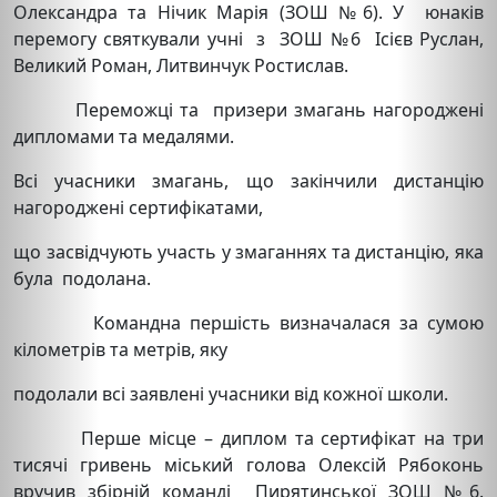
Олександра та Нічик Марія (ЗОШ №6). У юнаків
перемогу святкували учні з ЗОШ №6 Ісієв Руслан,
Великий Роман, Литвинчук Ростислав.
Переможці та призери змагань нагороджені
дипломами та медалями.
Всі учасники змагань, що закінчили дистанцію
нагороджені сертифікатами,
що засвідчують участь у змаганнях та дистанцію, яка
була подолана.
Командна першість визначалася за сумою
кілометрів та метрів, яку
подолали всі заявлені учасники від кожної школи.
Перше місце – диплом та сертифікат на три
тисячі гривень міський голова Олексій Рябоконь
вручив збірній команді Пирятинської ЗОШ №6.