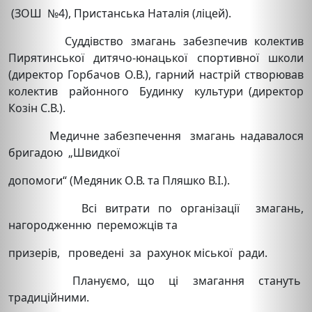
(ЗОШ №4), Пристанська Наталія (ліцей).
Суддівство змагань забезпечив колектив
Пирятинської дитячо-юнацької спортивної школи
(директор Горбачов О.В.), гарний настрій створював
колектив районного Будинку культури (директор
Козін С.В.).
Медичне забезпечення змагань надавалося
бригадою „Швидкої
допомоги“ (Медяник О.В. та Пляшко В.І.).
Всі витрати по організації змагань,
нагородженню переможців та
призерів, проведені за рахунок міської ради.
Плануємо, що ці змагання стануть
традиційними.