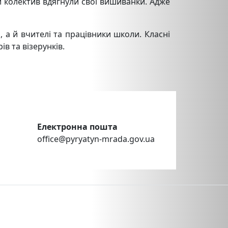
й колектив вдягнули свої вишиванки.
Адже
 а й вчителі та працівники школи. Класні
в та візерунків.
Електронна пошта
office@pyryatyn-mrada.gov.ua