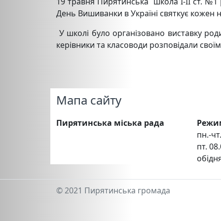
19 травня Пирятинська школа І-ІІ ст. №1
День Вишиванки в Україні святкує кожен 
У школі було організовано виставку роди
керівники та класоводи розповідали своїм
Мапа сайту
Пирятинська міська рада
Режи
пн.-чт.
пт. 08.
обідня
© 2021 Пирятинська громада