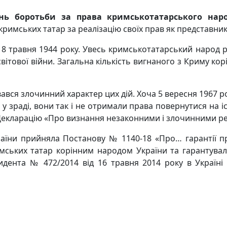
нь боротьби за права кримськотатарського нар
римських татар за реалізацію своїх прав як представник
8 травня 1944 року. Увесь кримськотатарський народ р
ітової війни. Загальна кількість вигнаного з Криму корі
ався злочинний характер цих дій. Хоча 5 вересня 1967 р
 у зраді, вони так і не отримали права повернутися на 
Декларацію «Про визнання незаконними і злочинними реп
аїни прийняла Постанову № 1140-18 «Про… гарантії п
мських татар корінним народом України та гарантувал
зидента № 472/2014 від 16 травня 2014 року в Україні