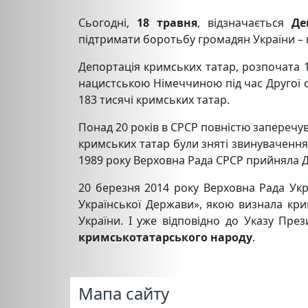
Сьогодні,
18 травня
, відзначається
Д
е
підтримати боротьбу громадян України – к
Депортація кримських татар, розпочата 1
нацистською Німеччиною під час Другої св
183 тисячі кримських татар.
Понад 20 років в СРСР повністю заперечув
кримських татар були зняті звинувачення
1989 року Верховна Рада СРСР прийняла 
20 березня 2014 року Верховна Рада Укр
Української Держави», якою визнала кри
України. І уже відповідно до Указу Пре
кримськотатарського народу
.
Мапа сайту