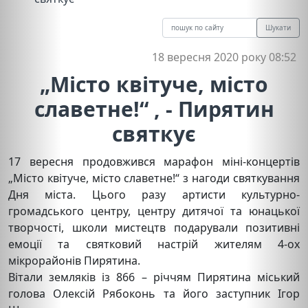
Шукати
18 вересня 2020 року 08:52
„Місто квітуче, місто
славетне!“ , - Пирятин
святкує
17 вересня продовжився марафон міні-концертів
„Місто квітуче, місто славетне!“ з нагоди святкування
Дня міста. Цього разу артисти культурно-
громадського центру, центру дитячої та юнацької
творчості, школи мистецтв подарували позитивні
емоції та святковий настрій жителям 4-ох
мікрорайонів Пирятина.
Вітали земляків із 866 – річчям Пирятина міський
голова Олексій Рябоконь та його заступник Ігор