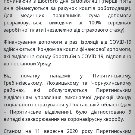
починаючи з шостого дня самоізоляції (перші п’ять
днів фінансуються за рахунок коштів роботодавця).
Для медичних працівників сума допомоги
розраховується, виходячи зі 100% середньої
заробітної плати (незалежно від страхового стажу).
Фінансування допомоги в разі ізоляції від COVID-19
здійснюється Фондом за кошти фінансової допомоги,
які виділені з фонду боротьби з COVID-19, відповідно
до постанови Уряду.
Від початку пандемії у Пирятинському,
Гребінківському, Лохвицькому та Чорнухинському
районах, які обслуговуються Пирятинським
відділенням управління виконавчої дирекції Фонду
соціального страхування у Полтавській області (далі
– Пирятинське відділення), було діагностовано 9
випадків захворювання на коронавірусну хворобу.
Станом на 11 вересня 2020 року Пирятинським