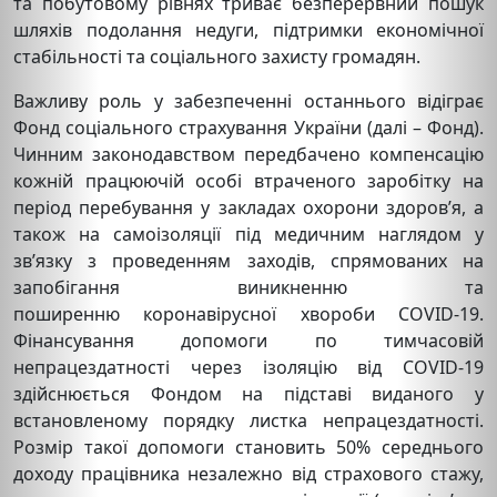
та побутовому рівнях триває безперервний пошук
шляхів подолання недуги, підтримки економічної
стабільності та соціального захисту громадян.
Важливу роль у забезпеченні останнього відіграє
Фонд соціального страхування України (далі – Фонд).
Чинним законодавством передбачено компенсацію
кожній працюючій особі втраченого заробітку на
період перебування у закладах охорони здоров’я, а
також на самоізоляції під медичним наглядом у
зв’язку з проведенням заходів, спрямованих на
запобігання виникненню та
поширенню коронавірусної хвороби COVID-19.
Фінансування допомоги по тимчасовій
непрацездатності через ізоляцію від COVID-19
здійснюється Фондом на підставі виданого у
встановленому порядку листка непрацездатності.
Розмір такої допомоги становить 50% середнього
доходу працівника незалежно від страхового стажу,