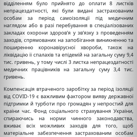
відділенням було прийнято до оплати 8 листків
непрацездатності, які були видані застрахованим
особам за період самоізоляції під медичним
наглядом або в разі перебування в спеціалізованих
закладах охорони здоров’я у зв’язку з проведенням
заходів, спрямованих на запобігання виникненню та
поширенню коронавірусної хвороби, також на
ліквідацію її спалахів та епідемій на загальну суму 9,4
тис. гривень, у тому числі 3 листка непрацездатності
медичних працівників на загальну суму 3,4 тис.
гривень.
Компенсація втраченого заробітку за період ізоляції
від COVID-19 є важливим фактором вияву державної
підтримки й турботи про громадян у непростий для
країни час. Фонд соціального страхування України,
спираючись на норми чинного законодавства,
вживає всіх можливих заходів для того, щоб
матеріальне забезпечення застрахованим особам