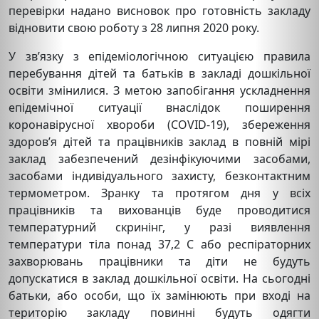
перевірки надано висновок про готовність закладу
відновити свою роботу з 28 липня 2020 року.
У зв’язку з епідеміологічною ситуацією правила
перебування дітей та батьків в закладі дошкільної
освіти змінилися. З метою запобігання ускладнення
епідемічної ситуації внаслідок поширення
коронавірусної хвороби (COVID-19), збереження
здоров’я дітей та працівників заклад в повній мірі
заклад забезпечений дезінфікуючими засобами,
засобами індивідуального захисту, безконтактним
термометром. Зранку та протягом дня у всіх
працівників та вихованців буде проводитися
температурний скринінг, у разі виявлення
температури тіла понад 37,2 С або респіраторних
захворювань працівники та діти не будуть
допускатися в заклад дошкільної освіти. На сьогодні
батьки, або особи, що їх замінюють при вході на
територію закладу повинні будуть одягти