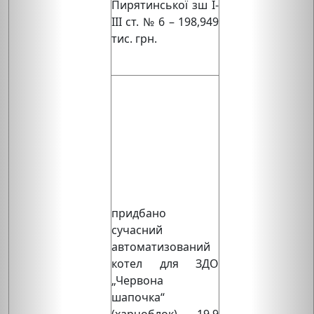
Пирятинської зш І-
ІІІ ст. № 6 – 198,949
тис. грн.
придбано
сучасний
автоматизований
котел для ЗДО
„Червона
шапочка“
(харчоблок) – 19,9