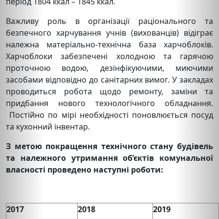
період 1804 ккал – 1845 ккал.
Важливу роль в організації раціонального та
безпечного харчування учнів (вихованців) відіграє
належна матеріально-технічна база харчоблоків.
Харчоблоки забезпечені холодною та гарячою
проточною водою, дезінфікуючими, миючими
засобами відповідно до санітарних вимог. У закладах
проводиться робота щодо ремонту, заміни та
придбання нового технологічного обладнання.
Постійно по мірі необхідності поновлюється посуд
та кухонний інвентар.
З метою покращення технічного стану будівель
та належного утримання об’єктів комунально
ї
власності
проведено
наступні роботи
:
2017
2018
2019