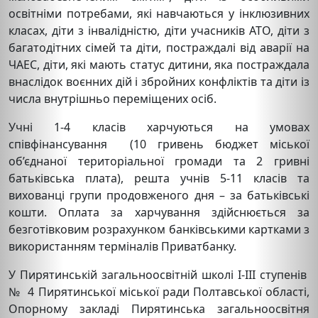
освітніми потребами, які навчаються у інклюзивних
класах, діти з інвалідністю, діти учасників АТО, діти з
багатодітних сімей та діти, постраждалі від аварії на
ЧАЕС, діти, які мають статус дитини, яка постраждала
внаслідок воєнних дій і збройних конфліктів та діти із
числа внутрішньо переміщених осіб.
Учні 1-4 класів харчуються на умовах
співфінансування (10 гривень бюджет міської
об’єднаної територіальної громади та 2 гривні
батьківська плата), решта учнів 5-11 класів та
вихованці групи продовженого дня – за батьківські
кошти. Оплата за харчування здійснюється за
безготівковим розрахунком банківськими картками з
використанням терміналів Приватбанку.
У Пирятинській загальноосвітній школі І-ІІІ ступенів
№ 4 Пирятинської міської ради Полтавської області,
Опорному закладі Пирятинська загальноосвітня