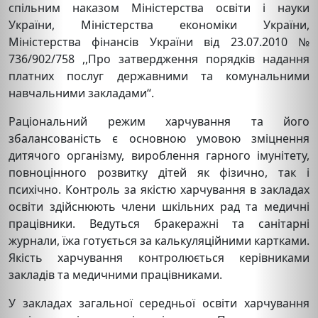
спільним наказом Міністерства освіти і науки
України, Міністерства економіки України,
Міністерства фінансів України від 23.07.2010 №
736/902/758 ,,Про затвердження порядків надання
платних послуг державними та комунальними
навчальними закладами“.
Раціональний режим харчування та його
збалансованість є основною умовою зміцнення
дитячого організму, вироблення гарного імунітету,
повноцінного розвитку дітей як фізично, так і
психічно. Контроль за якістю харчування в закладах
освіти здійснюють члени шкільних рад та медичні
працівники. Ведуться бракеражні та санітарні
журнали, їжа готується за калькуляційними картками.
Якість харчування контролюється керівниками
закладів та медичними працівниками.
У закладах загальної середньої освіти харчування