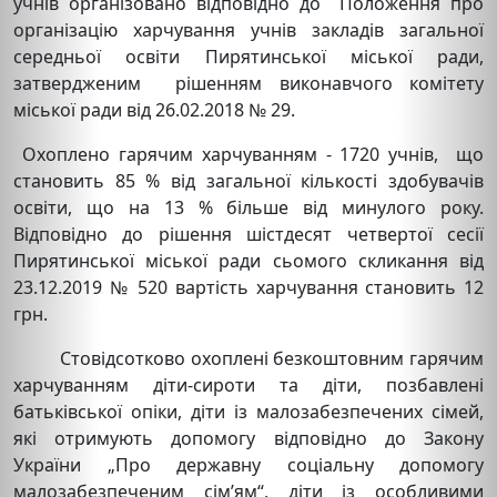
учнів організовано відповідно до Положення про
організацію харчування учнів закладів загальної
середньої освіти Пирятинської міської ради,
затвердженим рішенням виконавчого комітету
міської ради від 26.02.2018 № 29.
Охоплено гарячим харчуванням - 1720 учнів, що
становить 85 % від загальної кількості здобувачів
освіти, що на 13 % більше від минулого року.
Відповідно до рішення шістдесят четвертої сесії
Пирятинської міської ради сьомого скликання від
23.12.2019 № 520 вартість харчування становить 12
грн.
Стовідсотково охоплені безкоштовним гарячим
харчуванням діти-сироти та діти, позбавлені
батьківської опіки, діти із малозабезпечених сімей,
які отримують допомогу відповідно до Закону
України „Про державну соціальну допомогу
малозабезпеченим сім’ям“, діти із особливими