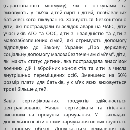
(гарантованого мінімуму), які є опікунами та
виховують у сім’ях дітей-сиріт і дітей, позбавлених
батьківського піклування. Харчуються безкоштовно
діти, які постраждали внаслідок аварії на ЧАЕС, діти
учасників АТО та ООС, діти з інвалідністю та діти з
малозабезпечених сімей, які отримують допомогу
відповідно до Закону України „Про державну
соціальну допомогу малозабезпеченим сім?ям“, діти,
які мають статус дитини, яка постраждала внаслідок
воєнних дій і збройних конфліктів та діти із числа
внутрішньо переміщених осіб. Зменшено на 50%
розмір плати для батьків, у сім’ях яких виховується
троє і більше дітей.
Завіз сертифікованих продуктів здійснюється
централізовано. Наявні сертифікати та гігієнічні
висновки на продукти харчування. У закладах
дошкільної освіти норми харчування не виконуються
в повному обсязі. Допускається відхилення від