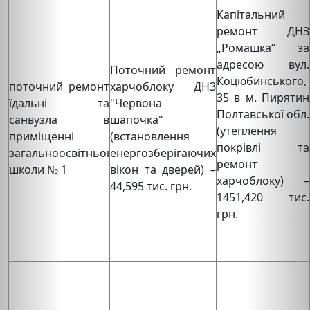
Капітальний
ремонт ДНЗ
„Ромашка“ за
адресою вул.
Поточний ремонт
Коцюбинського,
поточний ремонт
харчоблоку ДНЗ
35 в м. Пирятин
їдальні та
"Червона
Полтавської обл.
санвузла в
шапочка"
(утеплення
приміщенні
(встановлення
покрівлі та
загальноосвітньої
енергозберігаючих
ремонт
школи № 1
вікон та дверей) –
харчоблоку) –
44,595 тис. грн.
1451,420 тис.
грн.