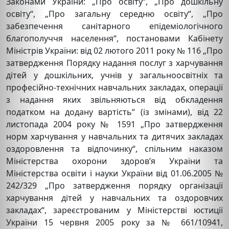
Законами України: „Про освіту“, „Про дошкільну
освіту“, „Про загальну середню освіту“, „Про
забезпечення санітарного епідеміологічного
благополуччя населення“, постановами Кабінету
Міністрів України: від 02 лютого 2011 року № 116 „Про
затвердження Порядку надання послуг з харчування
дітей у дошкільних, учнів у загальноосвітніх та
професійно-технічних навчальних закладах, операції
з надання яких звільняються від обкладення
податком на додану вартість“ (із змінами), від 22
листопада 2004 року № 1591 „Про затвердження
норм харчування у навчальних та дитячих закладах
оздоровлення та відпочинку“, спільним наказом
Міністерства охорони здоров’я України та
Міністерства освіти і науки України від 01.06.2005 №
242/329 „Про затвердження порядку організації
харчування дітей у навчальних та оздоровчих
закладах“, зареєстрованим у Міністерстві юстиції
України 15 червня 2005 року за № 661/10941,