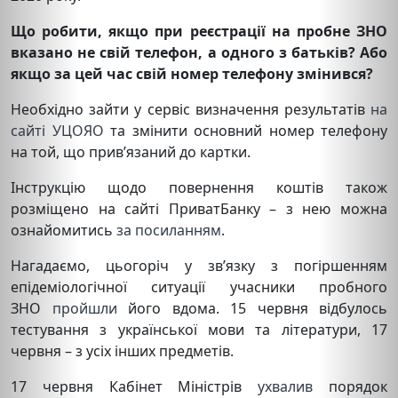
Що робити, якщо при реєстрації на пробне ЗНО
вказано не свій телефон, а одного з батьків? Або
якщо за цей час свій номер телефону змінився?
Необхідно зайти у сервіс визначення результатів
на
сайті УЦОЯО
та змінити основний номер телефону
на той, що прив’язаний до картки.
Інструкцію щодо повернення коштів також
розміщено на сайті ПриватБанку – з нею можна
ознайомитись
за посиланням
.
Нагадаємо, цьогоріч у зв’язку з погіршенням
епідеміологічної ситуації учасники пробного
ЗНО
пройшли
його вдома. 15 червня відбулось
тестування з української мови та літератури, 17
червня – з усіх інших предметів.
17 червня Кабінет Міністрів
ухвалив
порядок