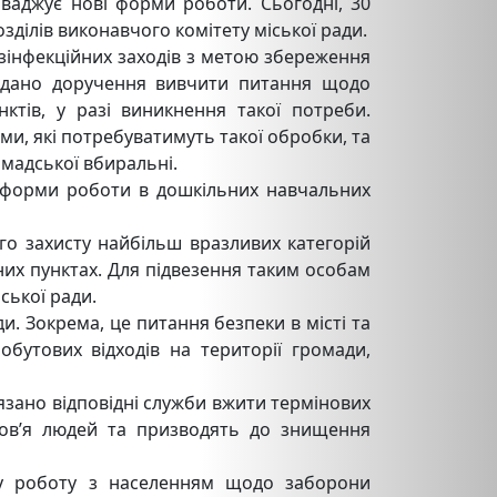
аджує нові форми роботи. Cьогодні, 30
зділів виконавчого комітету міської ради.
інфекційних заходів з метою збереження
ди дано доручення вивчити питання щодо
нктів, у разі виникнення такої потреби.
и, які потребуватимуть такої обробки, та
омадської вбиральні.
 форми роботи в дошкільних навчальних
о захисту найбільш вразливих категорій
ених пунктах. Для підвезення таким особам
ської ради.
. Зокрема, це питання безпеки в місті та
бутових відходів на території громади,
язано відповідні служби вжити термінових
ров’я людей та призводять до знищення
ну роботу з населенням щодо заборони