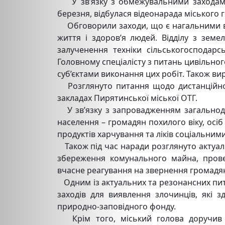
У зв’язку з обмежувальними заходами 
березня, відбулася відеонарада міського 
Обговорили заходи, що є нагальними в 
життя і здоров’я людей. Відділу з зем
залученення техніки сільськогосподарсь
Головному спеціалісту з питань цивільно
суб’єктами виконання цих робіт. Також 
Розглянуто питання щодо дистанційног
закладах Пирятинської міської ОТГ.
У зв’язку з запровадженням загальноде
населення – громадян похилого віку, осіб
продуктів харчування та ліків соціальни
Також під час наради розглянуто актуаль
збереження комунального майна, провед
вчасне реагування на звернення громадян
Одним із актуальних та резонансних пита
заходів для виявлення злочинців, які
природно-заповідного фонду.
Крім того, міський голова доручив с