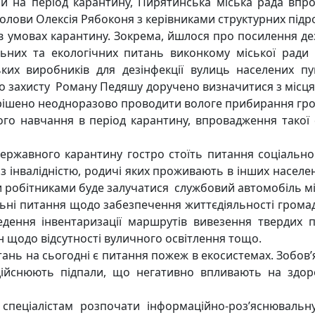
на період карантину, Пирятинська міська рада впров
голови Олексія Рябоконя з керівниками структурних підро
умовах карантину. Зокрема, йшлося про посилення дез
ельних та екологічних питань виконкому міської ра
ких виробників для дезінфекції вулиць населених пу
го захисту Роману Педяшу доручено визначитися з місцям
вирішено неодноразово проводити вологе прибирання гр
о навчання в період карантину, впровадження такої
ржавного карантину гостро стоїть питання соціальног
 з інвалідністю, родичі яких проживають в інших насел
ми робітниками буде залучатися службовий автомобіль мі
ні питання щодо забезпечення життєдіяльності громади
ення інвентаризації маршрутів вивезення твердих по
 щодо відсутності вуличного освітлення тощо.
нь на сьогодні є питання пожеж в екосистемах. Зобов’
 здійснюють підпали, що негативно впливають на здо
пеціалістам розпочати інформаційно-роз’яснюваль