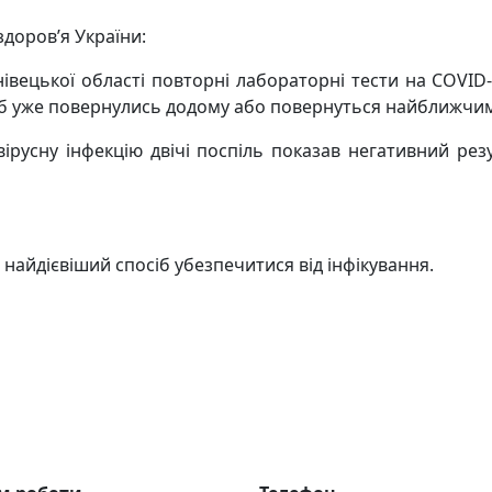
доров’я України:
нівецької області повторні лабораторні тести на COVID
сіб уже повернулись додому або повернуться найближчи
ірусну інфекцію двічі поспіль показав негативний резу
айдієвіший спосіб убезпечитися від інфікування.