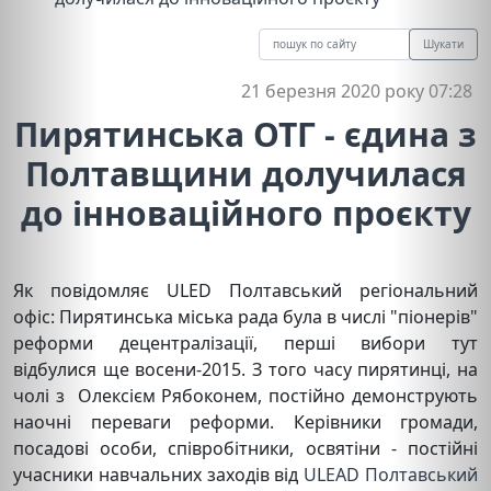
Шукати
21 березня 2020 року 07:28
Пирятинська ОТГ - єдина з
Полтавщини долучилася
до інноваційного проєкту
Як повідомляє ULED Полтавський регіональний
офіс: Пирятинська міська рада була в числі "піонерів"
реформи децентралізації, перші вибори тут
відбулися ще восени-2015. З того часу пирятинці, на
чолі з Олексієм Рябоконем, постійно демонструють
наочні переваги реформи. Керівники громади,
посадові особи, співробітники, освятіни - постійні
учасники навчальних заходів від
ULEAD Полтавський