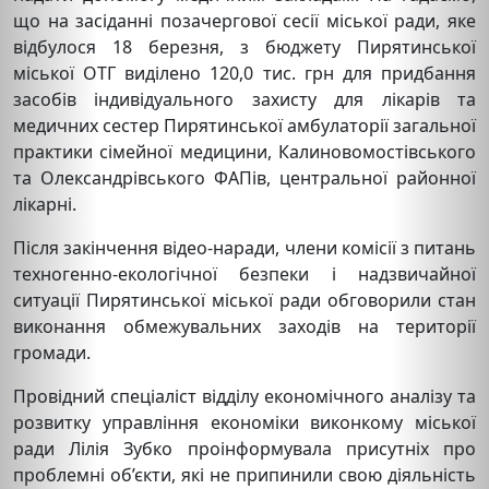
що на засіданні позачергової сесії міської ради, яке
відбулося 18 березня, з бюджету Пирятинської
міської ОТГ виділено 120,0 тис. грн для придбання
засобів індивідуального захисту для лікарів та
медичних сестер Пирятинської амбулаторії загальної
практики сімейної медицини, Калиновомостівського
та Олександрівського ФАПів, центральної районної
лікарні.
Після закінчення відео-наради, члени комісії з питань
техногенно-екологічної безпеки і надзвичайної
ситуації Пирятинської міської ради обговорили стан
виконання обмежувальних заходів на території
громади.
Провідний спеціаліст відділу економічного аналізу та
розвитку управління економіки виконкому міської
ради Лілія Зубко проінформувала присутніх про
проблемні об’єкти, які не припинили свою діяльність