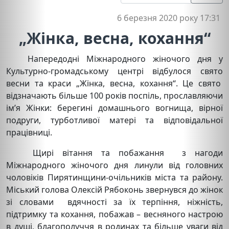
6 березня 2020 року 17:31
„Жінка, весна, кохання“
Напередодні Міжнародного жіночого дня у
Культурно-громадському центрі відбулося свято
весни та краси „Жінка, весна, кохання“. Це свято
відзначають більше 100 років поспіль, прославляючи
ім’я Жінки: берегині домашнього вогнища, вірної
подруги, турботливої матері та відповідальної
працівниці.
Щирі вітання та побажання з нагоди
Міжнародного жіночого дня линули від головних
чоловіків Пирятинщини-очільників міста та району.
Міський голова Олексій Рябоконь звернувся до жінок
зі словами вдячності за їх терпіння, ніжність,
підтримку та кохання, побажав – весняного настрою
в душі, благополуччя в родинах та більше уваги від