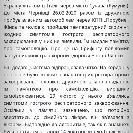
Україну літаком із Італії через місто Сучава (Румунія).
До міста Чернівці 26.02.2020 разом із дружиною
прибув власним автомобілем через КПП „Порубне“.
Жінка та чоловік пройшли температурний скринінг,
жодних симптомів гострого респіраторного
захворювання у них не виявили. Їм надали пам’ятку
про самоізоляцію. Про це на брифінгу повідомив
заступник міністра охорони здоров’я Віктор Ляшко.
Він додав: „Система відпрацювала чітко. На кордоні у
нього не було жодних ознак гострих респіраторних
захворювань. Чоловік із дружиною, згідно з наданою
їм пам’яткою про самоізоляцію, вирішили
самоізолюватися. 29 лютого у нього з’явились
симптоми гострого респіраторного захворювання.
Оскільки у пам’ятці зазначено, що потрібно
звертатись до сімейного лікаря, він зв’язався з
лікарем. Відповідно до алгоритмів, так як в анамнезі
була протягом останніх 14 днів поїздка до Італії, лікар