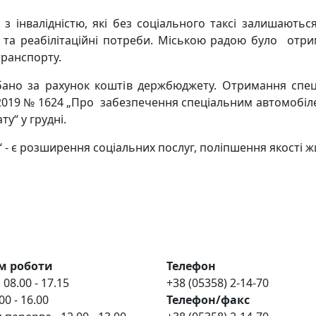
й з інвалідністю, які без соціального таксі залишают
тні та реабілітаційні потреби. Міською радою було отр
транспорту.
дбано за рахунок коштів держбюджету. Отримання спе
2019 № 1624 „Про забезпечення спеціальним автомобілем
“ у грудні.
- є розширення соціальних послуг, поліпшення якості жит
м роботи
Телефон
 08.00 - 17.15
+38 (05358) 2-14-70
00 - 16.00
Телефон/факс