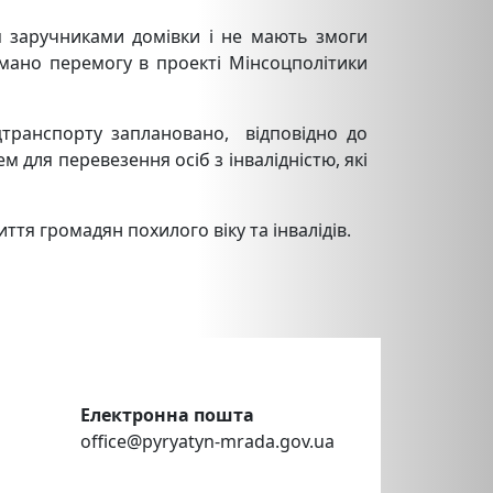
ься заручниками домівки і не мають змоги
имано перемогу в проекті Мінсоцполітики
цтранспорту заплановано, відповідно до
 для перевезення осіб з інвалідністю, які
тя громадян похилого віку та інвалідів.
Електронна пошта
office@pyryatyn-mrada.gov.ua