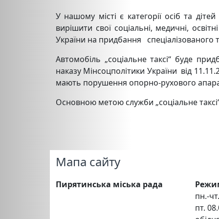
У нашому місті є категорії осіб та діте
вирішити свої соціальні, медичні, осві
України на придбання спеціалізованого 
Автомобіль „соціальне таксі“ буде при
наказу Мінсоцполітики України від 11.11.
мають порушення опорно-рухового апарату
Основною метою служби „соціальне таксі“ 
Мапа сайту
Пирятинська міська рада
Режи
пн.-чт.
пт. 08.