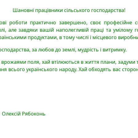
Шановні працівники сільського господарства!
ьові роботи практично завершено, своє професійне с
лі, але завдяки вашій наполегливій праці та умілом
їнськими продуктами, в тому числі і місцевого виробн
сподарства, за любов до землі, мудрість і витримку.
 врожаями поля, хай втілюються в життя плани, задуми т
ання всього українського народу. Хай обходять вас сторо
й Рябоконь