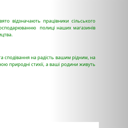
вято відзначають працівники сільського
у господарюванню полиці наших магазинів
ицтва.
а сподівання на радість вашим рідним, на
ною природні стихії, а ваші родини живуть