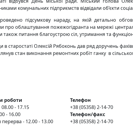
аті відбувся День міської ради. Міський голова Ол
івниками комунальних підприємств відвідали об’єкти соці
роведено підсумкову нараду, на якій детально обго
или про облаштування пожежогідранта на мережі центра
ли також питання благоустрою сіл, утримання та функціон
и в старостаті Олексій Рябоконь дав ряд доручень фахівц
глянув стан виконання ремонтних робіт ганку в сільсько
м роботи
Телефон
 08.00 - 17.15
+38 (05358) 2-14-70
00 - 16.00
Телефон/факс
 перерва - 12.00 - 13.00
+38 (05358) 2-14-70