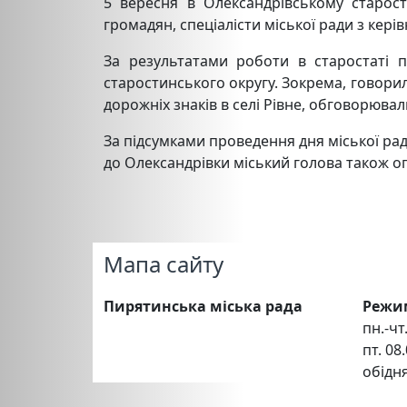
5 вересня в Олександрівському старост
громадян, спеціалісти міської ради з кер
За результатами роботи в старостаті п
старостинського округу. Зокрема, говор
дорожніх знаків в селі Рівне, обговорюва
За підсумками проведення дня міської рад
до Олександрівки міський голова також о
Мапа сайту
Пирятинська міська рада
Режи
пн.-чт.
пт. 08.
обідня