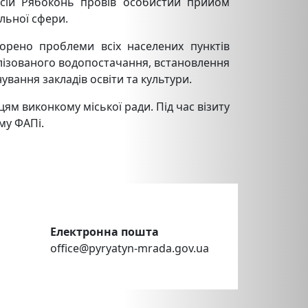
ексій Рябоконь провів особистий прийом
альної сфери.
ворено проблеми всіх населених пунктів
лізованого водопостачання, встановлення
ування закладів освіти та культури.
ям виконкому міської ради. Під час візиту
му ФАПі.
Електронна пошта
office@pyryatyn-mrada.gov.ua