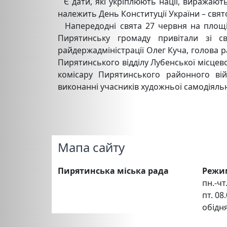
Є дати, які укріплюють нації, виражають
належить День Конституції України – свято
Напередодні свята 27 червня на площі п
Пирятинську громаду привітали зі с
райдержадміністрації Олег Куча, голова 
Пирятинського відділу Лубенської місцев
комісару Пирятинського районного вій
виконанні учасників художньої самодіяль
Мапа сайту
Пирятинська міська рада
Режи
пн.-чт.
пт. 08.
обідня