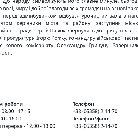
 дух народу, символізують його славне минуле, сьогод
 волі, миру і доброї злагоди всіх громадян на основі зако
еред адмінбудинком відбувся урочистий захід з наго
вятом керівники міста та району: заступник місь
районної ради Сергій Пазюк звернулись до присутніх з
ої прокуратури Ігорю Рожку, командиру військової части
ськового комісаріату Олександру Грицуну. Заверши
ності.
м роботи
Телефон
 08.00 - 17.15
+38 (05358) 2-14-70
00 - 16.00
Телефон/факс
 перерва - 12.00 - 13.00
+38 (05358) 2-14-70