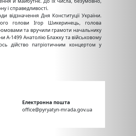
ення й майбутнє. До їх числа, безумовно,
ну і справедливості.
ди відзначення Дня Конституції України.
кого голови Ігор Шикеринець, голова
 промовами та вручили грамоти начальнику
ни А-1499 Анатолію Блажку та військовому
лось дійство патріотичним концертом у
Електронна пошта
office@pyryatyn-mrada.gov.ua