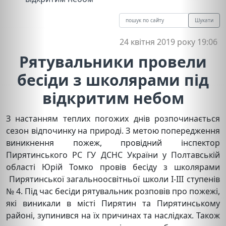
Шукати
24 квітня 2019 року 19:06
Рятувальники провели
бесіди з школярами під
відкритим небом
З настанням теплих погожих днів розпочинається
сезон відпочинку на природі.
З метою попередження
виникнення пожеж, провідний інспектор
Пирятинського РС ГУ ДСНС України у Полтавській
області Юрій Томко провів бесіду з школярами
Пирятинської загальноосвітньої школи І-ІІІ ступенів
№ 4. Під час бесіди рятувальник розповів про пожежі,
які виникали в місті Пирятин та Пирятинському
районі, зупинився на їх причинах та наслідках. Також