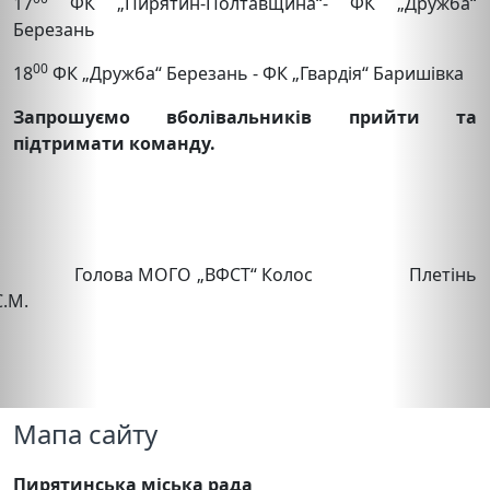
17
ФК „Пирятин-Полтавщина“- ФК „Дружба“
Березань
00
18
ФК „Дружба“ Березань - ФК „Гвардія“ Баришівка
Запрошуємо вболівальників прийти та
підтримати команду.
Голова МОГО „ВФСТ“ Колос Плетінь
С.М.
Мапа сайту
Пирятинська міська рада