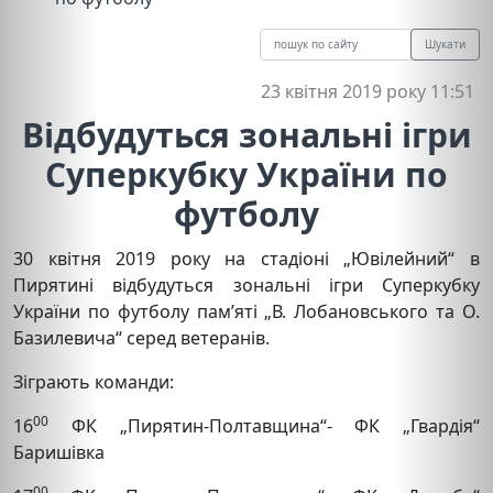
Шукати
23 квітня 2019 року 11:51
Відбудуться зональні ігри
Суперкубку України по
футболу
30 квітня 2019 року на стадіоні „Ювілейний“ в
Пирятині відбудуться зональні ігри Суперкубку
України по футболу пам’яті „В. Лобановського та О.
Базилевича“ серед ветеранів.
Зіграють команди:
00
16
ФК „Пирятин-Полтавщина“- ФК „Гвардія“
Баришівка
00