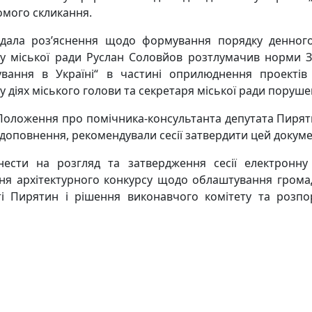
омого скликання.
адала роз’яснення щодо формування порядку денного 
у міської ради Руслан Соловйов розтлумачив норми З
ування в Україні“ в частині оприлюднення проектів 
у діях міського голови та секретаря міської ради поруше
Положення про помічника-консультанта депутата Пиряти
 доповнення, рекомендували сесії затвердити цей докуме
ести на розгляд та затвердження сесії електронну 
ня архітектурного конкурсу щодо облаштування грома
істі Пирятин і рішення виконавчого комітету та розп