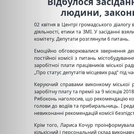
Відбулося засіданн
людини, законн
02 квітня в Центрі громадського діалогу в
діяльності, етики та ЗМІ. У засіданні взя
комітету. Депутати розглянули 6 питань.
Емоційно обговорювалися звернення деп
постійної комісії з питань містобудуван
заробітної плати працівників міської рад
„Про статус депутатів місцевих рад“ під ча
Керуючий справами виконкому міської р
заробітну плату та премії за 9 місяців 20
Рябоконь наголосив, що рекомендацію коміс
голови до водіїв та прибиральниць. І ре
невиконанні рекомендацій комісії безпідст
Крім того, Лариса Кочур проінформувала
кількісний і персональний склад виконавч