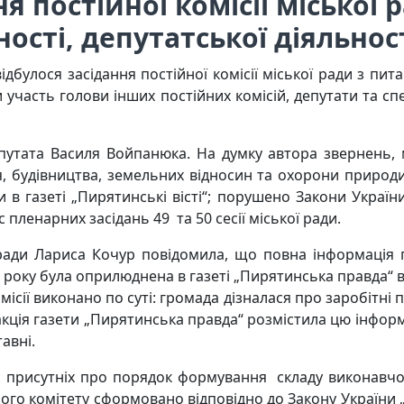
я постійної комісії міської
ості, депутатської діяльност
ідбулося засідання постійної комісії міської ради з пи
ли участь голови інших постійних комісій, депутати та с
утата Василя Войпанюка. На думку автора звернень, 
ня, будівництва, земельних відносин та охорони приро
и в газеті „Пирятинські вісті“; порушено Закони Україн
с пленарних засідань 49 та 50 сесії міської ради.
ади Лариса Кочур повідомила, що повна інформація 
18 року була оприлюднена в газеті „Пирятинська правда“ в
ії виконано по суті: громада дізналася про заробітні п
дакція газети „Пирятинська правда“ розмістила цю інфор
авні.
 присутніх про порядок формування складу виконавчог
ого комітету сформовано відповідно до Закону України 