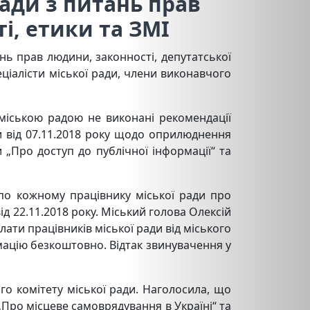
 ради з питань прав
і, етики та ЗМІ
тань прав людини, законності, депутатської
пеціалісти міської ради, члени виконавчого
міською радою не виконані рекомендації
ди від 07.11.2018 року щодо оприлюднення
и „Про доступ до публічної інформації“ та
по кожному працівнику міської ради про
ід 22.11.2018 року. Міський голова Олексій
лати працівників міської ради від міського
мацію безкоштовно. Відтак звинувачення у
о комітету міської ради. Наголосила, що
„Про місцеве самоврядування в Україні“ та