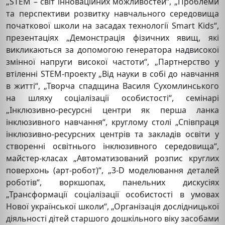
„SТЕM – світ інноваційних можливостей“, „Проблеми
та перспективи розвитку навчального середовища
початкової школи на засадах технології Smart Kids“,
презентаціях „Демонстрація фізичних явищ, які
викликаються за допомогою генератора надвисокої
змінної напруги високої частоти“, „Партнерство у
втіленні STEM-проекту „Від науки в собі до навчання
в житті“, „Творча спадщина Василя Сухомлинського
на шляху соціалізації особистості“, семінарі
„Інклюзивно-ресурсні центри як перша ланка
інклюзивного навчання“, круглому столі „Співпраця
інклюзивно-ресурсних центрів та закладів освіти у
створенні освітнього інклюзивного середовища“,
майстер-класах „Автоматизований розпис круглих
поверхонь (арт-робот)“, „3-D моделювання деталей
роботів“, воркшопах, панельних дискусіях
„Трансформації соціалізації особистості в умовах
Нової української школи“, „Організація дослідницької
діяльності дітей старшого дошкільного віку засобами