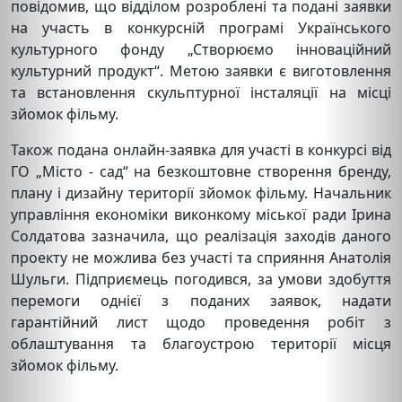
повідомив, що відділом розроблені та подані заявки
на участь в конкурсній програмі Українського
культурного фонду „Створюємо інноваційний
культурний продукт“. Метою заявки є виготовлення
та встановлення скульптурної інсталяції на місці
зйомок фільму.
Також подана онлайн-заявка для участі в конкурсі від
ГО „Місто - сад“ на безкоштовне створення бренду,
плану і дизайну території зйомок фільму. Начальник
управління економіки виконкому міської ради Ірина
Солдатова зазначила, що реалізація заходів даного
проекту не можлива без участі та сприяння Анатолія
Шульги. Підприємець погодився, за умови здобуття
перемоги однієї з поданих заявок, надати
гарантійний лист щодо проведення робіт з
облаштування та благоустрою території місця
зйомок фільму.