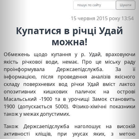
Шукати
15 червня 2015 року 13:54
Купатися в річці Удай
можна!
Обмежень щодо купання у р. Удай, враховуючи
якість річкової води, немає. Про це міську раду
проінформувала Держсаепідслужба. За її
інформацією, після проведення аналізів якісного
складу поверхневих вод річки Удай вміст лактоз
опозитивних кишкових паличок на острові
Масальський -1900 та в урочищі Замок становить
1900 (допускається 5000). Фізико-хімічні показники
також у межах допустимих.
Також Держсаепідслужба наголошує на високій
активності кліщів, при укусах яких, з метою