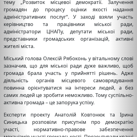
тему „Розвиток місцевої демократії. Залучення
громадян до процесу оцінки якості надання
адміністративних послуг“. У заході взяли участь
керівництво та працівники міської ради,
адміністратори ЦНАПу, депутати міської ради,
представники громадських організацій, активні
жителі міста.
Міський голова Олексій Рябоконь у вітальному слові
зазначив, що для міської ради дуже важливо, щоб
громада брала участь у прийнятті рішень. Адже
діяльність органів місцевого самоврядування
повинна орієнтуватися на інтереси людей, а без
самих людей це зробити неможливо. Тому суспільно-
активна громада – це запорука успіху.
Експерти проекту Анатолій Ковтонюк та Ірина
Синицька розповіли присутнім про демократію
участі, нормативно-правове забезпечення
механізмів участі громадськості. Презентували кращі