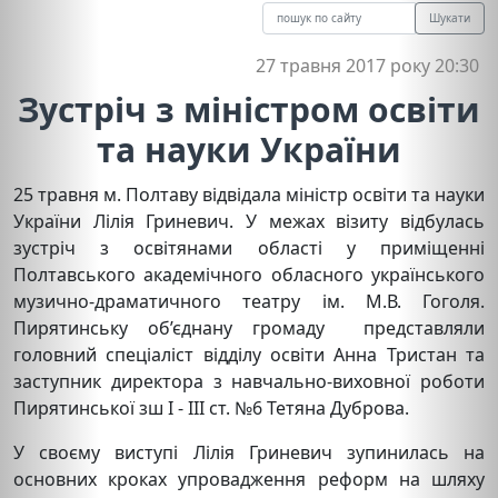
Шукати
27 травня 2017 року 20:30
Зустріч з міністром освіти
та науки України
25 травня м. Полтаву відвідала міністр освіти та науки
України Лілія Гриневич. У межах візиту відбулась
зустріч з освітянами області у приміщенні
Полтавського академічного обласного українського
музично-драматичного театру ім. М.В. Гоголя.
Пирятинську об’єднану громаду представляли
головний спеціаліст відділу освіти Анна Тристан та
заступник директора з навчально-виховної роботи
Пирятинської зш І - ІІІ ст. №6 Тетяна Дуброва.
У своєму виступі Лілія Гриневич зупинилась на
основних кроках упровадження реформ на шляху