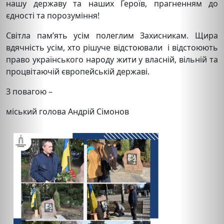
нашу державу та наших Героїв, прагненням до
єдності та порозуміння!
Світла пам’ять усім полеглим Захисникам. Щира
вдячність усім, хто рішуче відстоювали і відстоюють
право українського народу жити у власній, вільній та
процвітаючій європейській державі.
З повагою –
міський голова Андрій Сімонов