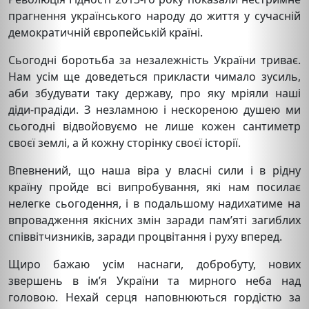
прагнення українського народу до життя у сучасній
демократичній європейській країні.
Сьогодні боротьба за незалежність України триває.
Нам усім ще доведеться прикласти чимало зусиль,
аби збудувати таку державу, про яку мріяли наші
діди-прадіди. З незламною і нескореною душею ми
сьогодні відвойовуємо не лише кожен сантиметр
своєї землі, а й кожну сторінку своєї історії.
Впевнений, що наша віра у власні сили і в рідну
країну пройде всі випробування, які нам посилає
нелегке сьогодення, і в подальшому надихатиме на
впровадження якісних змін заради пам’яті загиблих
співвітчизників, заради процвітання і руху вперед.
Щиро бажаю усім наснаги, добробуту, нових
звершень в ім’я України та мирного неба над
головою. Нехай серця наповнюються гордістю за