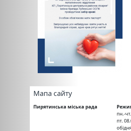
Мапа сайту
Пирятинська міська рада
Режи
пн.-чт.
пт. 08.
обідня