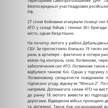
територіями самопроголошених “ДНР” та 
безпосередньої участікадрових російськи
РФ.
27 січня бойовики атакували позиції сил А
АТО у складі бійців і техніки 30-ї бригад
місто, однак безуспішно.
На початку лютого у районі Дебальцівсько
СБУ. Їм протистояло близько 19 тисяч ок
рази, в артилерії – фактично в чотири ра
взяли під контроль село Логвинове, чере
забезпечення сил АТО. Логвинове також нам
відбулися танкові бої. Однак
у підсумку 
Логвиновому сепаратисти повідомили п
підписано угоду, відому як “Мінськ-2”. П
напрямів. Допомагати силам АТО на вист
до ранку 18 лютого вивести всі підроз
дорогами. Відведення військ
проходило д
та артилерії. Також був організований 