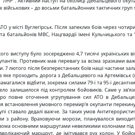
“ЛНР”. Активний наступ на околиці Дебальцевого окуп
х військових – до восьми батальйонних тактичних груп т
ТО у місті Вуглегірськ. Після
запеклих боїв через чотири
и та батальйонів МВС, Нацгвардії імені Кульчицького та
го виступу було зосереджено 4,7 тисячі українських ві
упантів. Противник мав перевагу за всіма зразками важ
зи. 7 лютого після безперестанних боїв наші частини за
з яке проходить дорога з Дебальцевого на Артемівськ (н
агалися відбити, зокрема силами 79-ї та 95-ї десантних
село залишилося під контролем бойовиків. Саме у зв’я
ро повне оточення угрупування сил АТО в Дебальцево
ісля встановлення умовного перемир’я окупанти перекин
упі ставало дедалі важче. За таких умов Антитерорист
діли з району. Враховуючи морози, планувалося виход
вома основними маршрутами невеликими колонами під
відволікаючий маршрут, де імітувався рух колон. У бой