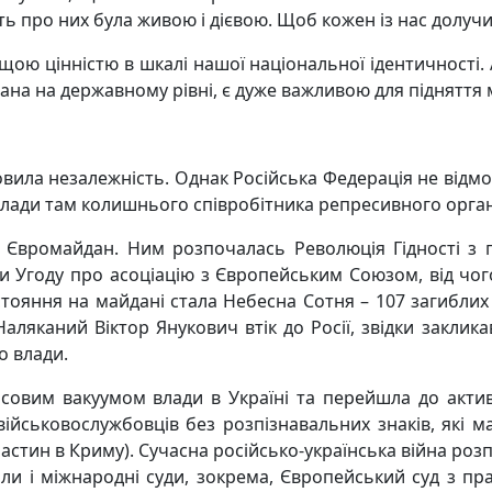
 про них була живою і дієвою. Щоб кожен із нас долучив
вищою цінністю в шкалі нашої
національної ідентичності. 
ана на державному рівні, є дуже важливою для підняття
новила незалежність. Однак Російська Федерація не відм
влади там колишнього співробітника репресивного орга
ся Євромайдан. Ним розпочалась Революція Гідності з
ти Угоду про асоціацію з Європейським Союзом, від чог
тояння на майдані стала Небесна Сотня – 107 загиблих г
 Наляканий Віктор Янукович втік до Росії, звідки закли
о влади.
совим вакуумом влади в Україні та перейшла до акти
 військовослужбовців без розпізнавальних знаків, які
частин в Криму). Сучасна російсько-українська війна ро
нали і міжнародні суди, зокрема, Європейський суд з п