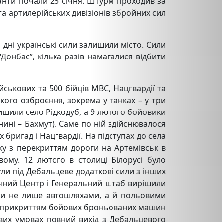
анти почали 25 січня. Штурм проходив за
а артилерійських дивізіонів збройних сил
 дні українські сили залишили місто. Сили
 “Донбас”, кілька разів намагалися відбити
йськових та 500 бійців МВС, Нацгвардії та
кого озброєння, зокрема у танках – у три
лишили село Рідкодуб, а 9 лютого бойовики
ині – Бахмут). Саме по ній здійснювалося
 бригад і Нацгвардії. На підступах до села
зку з перекриттям дороги на Артемівськ в
му. 12 лютого в столиці Білорусі було
ули під Дебальцеве додаткові сили з інших
ичний Центр і Генеральний штаб вирішили
ити не лише автошляхами, а й польовими
 прикриттям бойових броньованих машин
ових умовах повний вихід з Дебальцевого