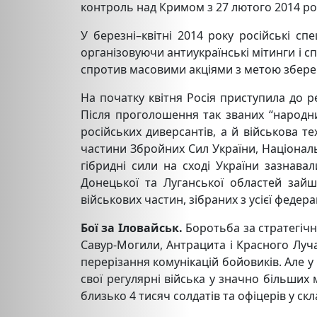
контроль над Кримом з 27 лютого 2014 ро
У березні–квітні 2014 року російські с
організовуючи антиукраїнські мітинги і с
спротив масовими акціями з метою зберег
На початку квітня Росія приступила до р
Після проголошення так званих “народн
російських диверсантів, а й військова т
частини Збройних Сил України, Національ
гібридні сили на сході України зазнавал
Донецької та Луганської областей зай
військових частин, зібраних з усієї федерац
Бої за Іловайськ.
Боротьба за стратегічн
Савур-Могили, Антрацита і Красного Луч
перерізання комунікацій бойовиків. Але 
свої регулярні війська у значно більших 
близько 4 тисяч солдатів та офіцерів у ск