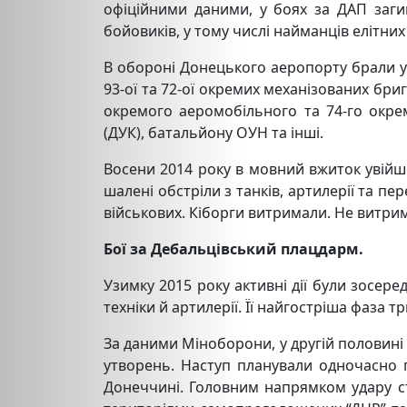
офіційними даними, у боях за ДАП заг
бойовиків, у тому числі найманців елітних
В обороні Донецького аеропорту брали уча
93-ої та 72-ої окремих механізованих бриг
окремого аеромобільного та 74-го окрем
(ДУК), батальйону ОУН та інші.
Восени 2014 року в мовний вжиток увійшо
шалені обстріли з танків, артилерії та п
військових. Кіборги витримали. Не витри
Бої за Дебальцівський плацдарм.
Узимку 2015 року активні дії були зосере
техніки й артилерії. Її найгостріша фаза 
За даними Міноборони, у другій половині 
утворень. Наступ планували одночасно 
Донеччині. Головним напрямком удару 