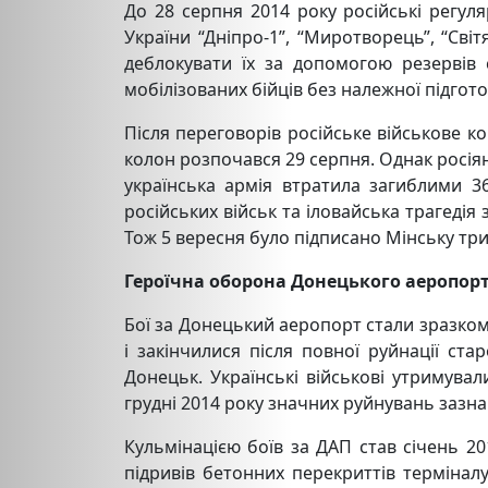
До 28 серпня 2014 року російські регул
України “Дніпро-1”, “Миротворець”, “Світ
деблокувати їх за допомогою резервів
мобілізованих бійців без належної підгото
Після переговорів російське військове к
колон розпочався 29 серпня. Однак росіян
українська армія втратила загиблими 36
російських військ та іловайська трагеді
Тож 5 вересня було підписано Мінську тр
Героїчна оборона Донецького аеропорт
Бої за Донецький аеропорт стали зразком н
і закінчилися після повної руйнації ст
Донецьк. Українські військові утримува
грудні 2014 року значних руйнувань зазна
Кульмінацією боїв за ДАП став січень 20
підривів бетонних перекриттів терміналу