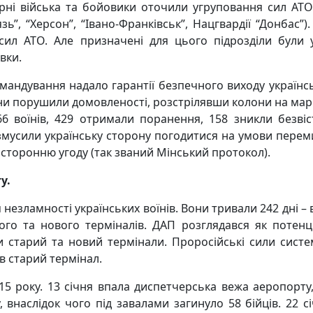
ярні війська та бойовики оточили угруповання сил АТО
язь”, “Херсон”, “Івано-Франківськ”, Нацгвардії “Донбас
 сил АТО. Але призначені для цього підрозділи були
вки.
омандування надало гарантії
безпечного виходу українсь
и порушили домовленості, розстрілявши колони на марші 
6 воїнів, 429 отримали поранення, 158 зникли безві
я змусили українську сторону погодитися на умови перем
исторонню угоду (так званий Мінський протокол).
у.
езламності українських воїнів. Вони тривали 242 дні – в
арого та нового терміналів. ДАП розглядався як поте
ли старий та новий термінали. Проросійські сили систе
в старий термінал.
15 року. 13 січня впала диспетчерська вежа аеропорту,
, внаслідок чого під завалами загинуло 58 бійців. 22 с