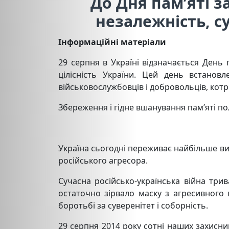
До Дня пам’яті з
незалежність, су
Інформаційні матеріали
29 серпня в Україні відзначається День п
цілісність України. Цей день встано
військовослужбовців і добровольців, котр
Збереження і гідне вшанування пам’яті по
Україна сьогодні переживає найбільше вип
російського агресора.
Сучасна російсько-українська війна три
остаточно зірвало маску з агресивного п
боротьбі за суверенітет і соборність.
29 серпня 2014 року сотні наших захисни