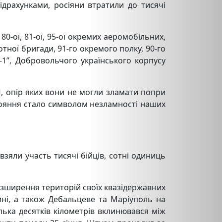
підрахунками, росіяни втратили до тисячі
0-ої, 81-ої, 95-ої окремих аеромобільних,
отної бригади, 91-го окремого полку, 90-го
о-1”, Добровольчого українського
корпусу
П, опір яких вони не могли зламати попри
истояння стало символом незламності наших
взяли участь тисячі бійців, сотні одиниць
розширення територій своїх квазідержавних
ні, а також Дебальцеве та Маріуполь на
лька десятків кілометрів вклинювався між