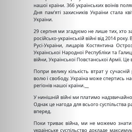
нашої країни. 366 українських воїнів пол
Дня пам’яті захисників України стала кв
України.
29 серпня ми згадуємо не лише тих, хто за
російсько-українській війні від 2014 року.
Русі-України, лицарів Костянтина Остро
Української Народної Республіки та Галиць
війни, Української Повстанської Армії. Це
Попри велику кількість втрат у сучасній
волю і свободу. Україна може спертись на
регіонів нашої країни.__
У нинішній війні ми платимо надзвичайно в
Однак це нагода для всього суспільства р
вперед.
Поки триває війна, ми не можемо знати т
українське суспільство докладе максиму