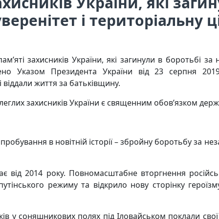
ахисників України, які загин
веренітет і територіальну ц
ам’яті захисників України, які загинули в боротьбі за 
влено Указом Президента України від 23 серпня 20
і віддали життя за
батьківщину.
леглих захисників України є священним обов’язком держа
робування в новітній історії – збройну боротьбу за неза
ває від 2014 року. Повномасштабне вторгнення російсь
утінського режиму та відкрило нову сторінку героїзму
ків у соняшникових полях під
Іловайськом поклали свої