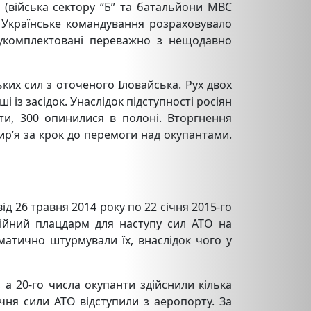
 (війська сектору “Б” та батальйони МВС
”). Українське командування розраховувало
 укомплектовані переважно з
нещодавно
ких сил з оточеного Іловайська. Рух двох
із засідок. Унаслідок підступності росіян
сти, 300 опинилися в полоні. Вторгнення
ир’я за крок до перемоги над окупантами.
ід 26 травня 2014 року по 22 січня 2015-го
нційний плацдарм для наступу сил АТО на
матично штурмували їх, внаслідок чого у
 а 20-го числа окупанти здійснили кілька
ічня сили АТО відступили з аеропорту. За