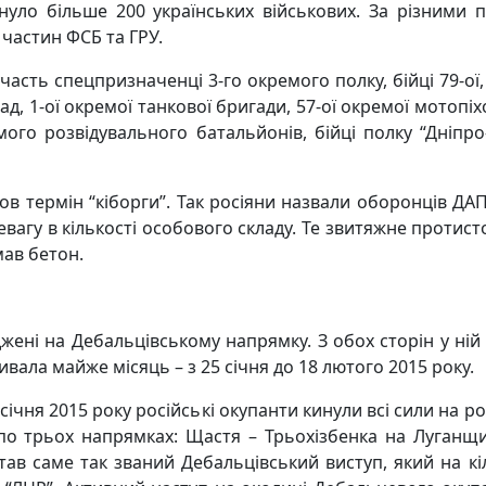
инуло більше
200 українських військових. За різними 
 частин ФСБ та ГРУ.
сть спецпризначенці 3-го окремого полку, бійці 79-ої, 8
ад, 1-ої окремої танкової бригади, 57-ої окремої мотопіх
ого розвідувального батальйонів, бійці полку “Дніпр
в термін “кіборги”. Так росіяни назвали оборонців ДА
еревагу в кількості особового складу. Те звитяжне прот
мав бетон.
джені на Дебальцівському напрямку. З обох сторін у ній 
тривала майже місяць
– з 25 січня до 18 лютого 2015 року.
січня 2015 року російські окупанти кинули всі сили на 
по трьох напрямках: Щастя – Трьохізбенка на Луганщи
став саме
так званий Дебальцівський виступ, який на кі