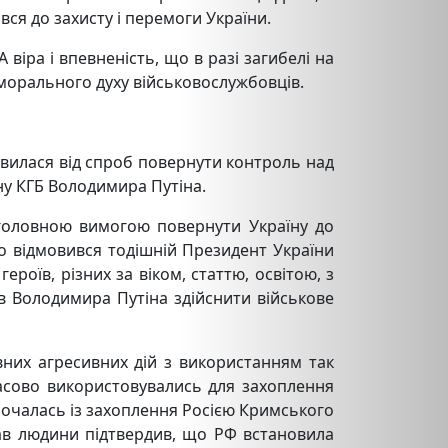
ся до захисту і перемоги України.
А віра і впевненість, що в разі загибелі на
 морального духу військовослужбовців.
овилася від спроб повернути контроль над
ну КГБ Володимира Путіна.
 головною вимогою повернути Україну до
о відмовився тодішній Президент України
ероїв, різних за віком,
статтю, освітою, з
кав Володимира Путіна здійснити військове
вних агресивних дій з використанням так
 масово використовувались для захоплення
зпочалась із захоплення Росією
Кримського
рав людини підтвердив, що РФ встановила