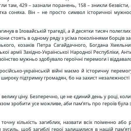
ягли там, 429 – зазнали поранень, 158 – зникли безвісти
ітка соняха. Він – не просто символ історичної мужнос
гинув в Іловайській трагедії, а й десятки тисяч полеглих
 Вони стоять в одному ряду з усіма поколіннями борців за
зького, козаків Петра Сагайдачного, Богдана Хмельн
кої армії Західно-Української Народної Республіки, Антигі
 воїнство мужньо здобувало героїчні перемоги і віддавал
 російсько-українській війні маємо й історичну перемог
 широку підтримку громадян, бо на захист незалежності 
елику ціну. Безперечно, це не єдиний день у році, коли
азом зробити усе можливе, аби пам’ять про героїв була
очну кількість загиблих, назвати всіх поіменно або ро
м зусиль, щоб загиблі герої залишилися в нашій пам’я