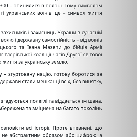
, 300 – опинилися в полоні. Тому символом
ті українських воїнів, це – символ життя
 захисників і захисниць України в сучасній
 волю і державну самостійність – від воїнів
ицького та Івана Мазепи до бійців Армії
тлерівської коаліції часів Другої світової
о життя за українську землю.
у – згуртовану націю, готову боротися за
держави стали мешканці всіх, без винятку,
 згадуються полеглі та віддається їм шана.
 збережена та зміцнена на багато поколінь
зповісти всі історії. Проте впевнені, що
ті не абстрактним образом або цифрою, а