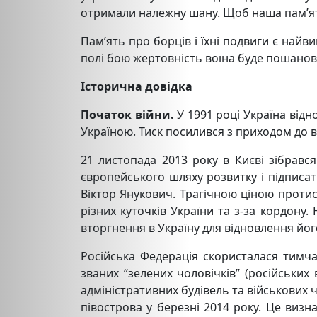
отримали належну шану. Щоб наша пам’ять
Пам’ять про борців і їхні подвиги є най
полі бою жертовність воїна буде пошанов
Історична довідка
Початок війни.
У 1991 році Україна від
Україною. Тиск посилився з приходом до 
21 листопада 2013 року в Києві зібрав
європейського шляху розвитку і підписа
Віктор Янукович. Трагічною ціною протис
різних куточків України та з-за кордону.
вторгнення в Україну для відновлення йог
Російська Федерація скористалася тимча
званих “зелених чоловічків” (російських
адміністративних будівель та військових 
півострова у березні 2014 року. Це виз