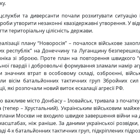
ку.
пецслужби та диверсанти почали
розхитувати ситуацію і
проби утворити незаконні квазідержавні утворення. У від
ти територіальну цілісність держави.
еалізації плану “Новоросія” –
почалося військове захопл
их республік” на Донеччину та Луганщину безперешкод
ехніка зі зброєю. Проте план на повторення швидкого “
ної гвардії і добровольчі формування зламали намір агр
и значних втрат в особовому складі, озброєнні, війсь
шли вісім батальйонних тактичних груп Збройних си
ії, які розпочали новий виток ескалації агресії РФ.
о важливе місто Донбасу – Іловайськ, тривала з початк
а (тепер – Хрустальний). Українським військовим майже
у плани Москви не входило швидке завершення війни на 
масштабах, ніж раніше. За даними української розвідки,
ладі 4-х батальйонних тактичних груп, підкріплених підр