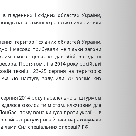
 в південних і східних областях України,
повідь патріотичні українські сили чинили
ення території східних областей України.
но і масово прибували не тільки загони
кримського сценарію” дав збій. Боєздатні
есора. Протягом літа 2014 року російські
ковій техніці. 23–25 серпня на територію
л РФ. До наступу
залучили 70 російських
у серпня 2014 року паралельно зі штурмом
 вдалося оволодіти містом, ключовим для
Донбасі, тому вона кинула
проти українців
 російські регулярні війська нараховували
озділами Сил спеціальних операцій РФ.