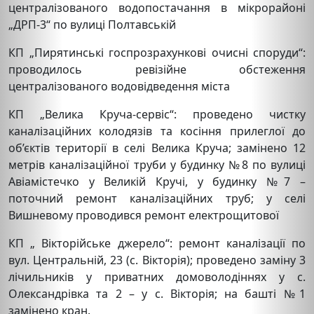
централізованого водопостачання в мікрорайоні
„ДРП-3“ по вулиці Полтавській
КП „Пирятинські госпрозрахункові очисні споруди“:
проводилось ревізійне обстеження
централізованого водовідведення міста
КП „Велика Круча-сервіс“: проведено чистку
каналізаційних колодязів та косіння прилеглої до
об’єктів території в селі Велика Круча; замінено 12
метрів каналізаційної труби у будинку №8 по вулиці
Авіамістечко у Великій Кручі, у будинку №7 –
поточний ремонт каналізаційних труб; у селі
Вишневому проводився ремонт електрощитової
КП „ Вікторійське джерело“: ремонт каналізації по
вул. Центральній, 23 (с. Вікторія); проведено заміну 3
лічильників у приватних домоволодіннях у с.
Олександрівка та 2 – у с. Вікторія; на башті №1
замінено кран.