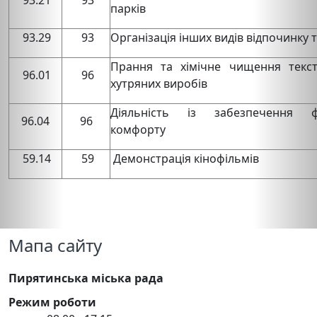
парків
93.29
93
Організація інших видів відпочинку 
Прання та хімічне чищення текст
96.01
96
хутряних виробів
Діяльність із забезпечення ф
96.04
96
комфорту
59.14
59
Демонстрація кінофільмів
Мапа сайту
Пирятинська міська рада
Режим роботи