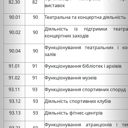
82.30
82
виставок
90.01
90
Театральна та концертна діяльність
Діяльність із підтримки театр
90.02
90
концертних заходів
Функціонування театральних і ко
90.04
90
залів
91.01
91
Функціонування бібліотек і архівів
91.02
91
Функціонування музеїв
93.11
93
Функціонування спортивних споруд
93.12
93
Діяльність спортивних клубів
93.13
93
Діяльність фітнес-центрів
Функціонування атракціонів і те
93.21
93