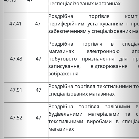
неспеціалізованих магазинах
Роздрібна торгівля комп’ю
47.41
47
периферійним устаткуванням і пр
забезпеченням у спеціалізованих ма
Роздрібна торгівля в спеціал
магазинах електронною апа
47.43
47
побутового призначення для пр
записування, відтворювання 
зображення
Роздрібна торгівля текстильними т
47.51
47
спеціалізованих магазинах
Роздрібна торгівля залізними в
будівельними матеріалами та са
47.52
47
текстильними виробами в спеціал
магазинах