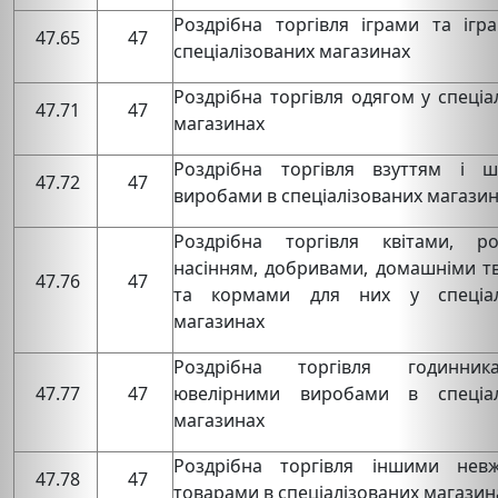
Роздрібна торгівля іграми та ігр
47.65
47
спеціалізованих магазинах
Роздрібна торгівля одягом у спеціа
47.71
47
магазинах
Роздрібна торгівля взуттям і ш
47.72
47
виробами в спеціалізованих магази
Роздрібна торгівля квітами, ро
насінням, добривами, домашніми т
47.76
47
та кормами для них у спеціал
магазинах
Роздрібна торгівля годинни
47.77
47
ювелірними виробами в спеціал
магазинах
Роздрібна торгівля іншими нев
47.78
47
товарами в спеціалізованих магазин