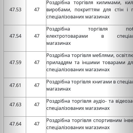
Роздрібна торгівля килимами, ки
47.53
47
виробами, покриттям для стін і п
спеціалізованих магазинах
Роздрібна торгівля побу
47.54
47
електротоварами в спеціалі
магазинах
Роздрібна торгівля меблями, освіт
47.59
47
приладдям та іншими товарами дл
спеціалізованих магазинах
Роздрібна торгівля книгами в спеціа
47.61
47
магазинах
Роздрібна торгівля аудіо- та відеоз
47.63
47
спеціалізованих магазинах
Роздрібна торгівля спортивним інв
47.64
47
спеціалізованих магазинах