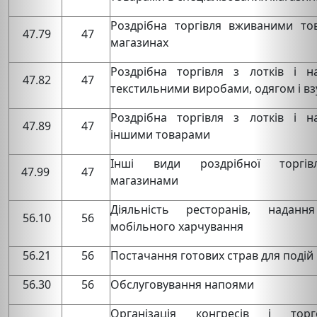
Роздрібна торгівля вживаними то
47.79
47
магазинах
Роздрібна торгівля з лотків і н
47.82
47
текстильними виробами, одягом і в
Роздрібна торгівля з лотків і н
47.89
47
іншими товарами
Інші види роздрібної торгів
47.99
47
магазинами
Діяльність ресторанів, наданн
56.10
56
мобільного харчування
56.21
56
Постачання готових страв для подій
56.30
56
Обслуговування напоями
Організація конгресів і торг