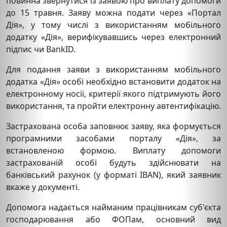
повинна звернутися із заявою про виплату допомоги
до 15 травня. Заяву можна подати через «Портал
Дія», у тому числі з використанням мобільного
додатку «Дія», верифікувавшись через електронний
підпис чи BankID.
Для подання заяви з використанням мобільного
додатка «Дія» особі необхідно встановити додаток на
електронному носії, критерії якого підтримують його
використання, та пройти електронну автентифікацію.
Застрахована особа заповнює заяву, яка формується
програмними засобами порталу «Дія», за
встановленою формою. Виплату допомоги
застрахованій особі будуть здійснювати на
банківський рахунок (у форматі IBAN), який заявник
вкаже у документі.
Допомога надається найманим працівникам суб'єкта
господарювання або ФОПам, основний вид