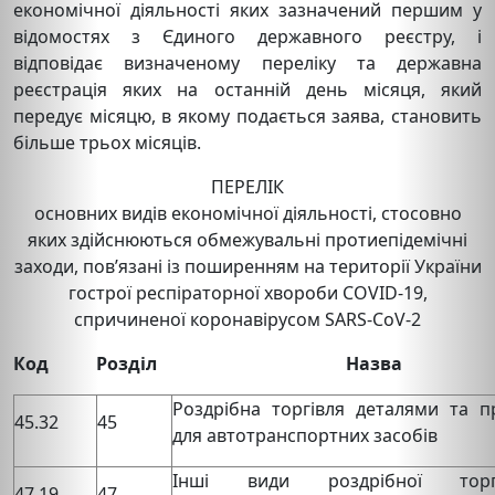
економічної діяльності яких зазначений першим у
відомостях з Єдиного державного реєстру, і
відповідає визначеному переліку та державна
реєстрація яких на останній день місяця, який
передує місяцю, в якому подається заява, становить
більше трьох місяців.
ПЕРЕЛІК
основних видів економічної діяльності, стосовно
яких здійснюються обмежувальні протиепідемічні
заходи, пов’язані із поширенням на території України
гострої респіраторної хвороби COVID-19,
спричиненої коронавірусом SARS-CoV-2
Код
Розділ
Назва
Роздрібна торгівля деталями та п
45.32
45
для автотранспортних засобів
Інші види роздрібної тор
47.19
47