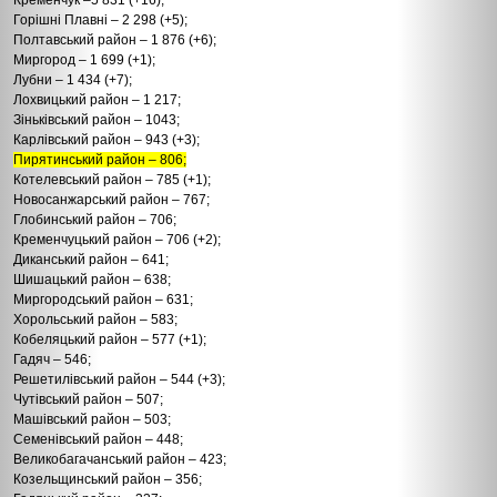
Горішні Плавні – 2 298 (+5);
Полтавський район – 1 876 (+6);
Миргород – 1 699 (+1);
Лубни – 1 434 (+7);
Лохвицький район – 1 217;
Зіньківський район – 1043;
Карлівський район – 943 (+3);
Пирятинський район – 806;
Котелевський район – 785 (+1);
Новосанжарський район – 767;
Глобинський район – 706;
Кременчуцький район – 706 (+2);
Диканський район – 641;
Шишацький район – 638;
Миргородський район – 631;
Хорольський район – 583;
Кобеляцький район – 577 (+1);
Гадяч – 546;
Решетилівський район – 544 (+3);
Чутівський район – 507;
Машівський район – 503;
Семенівський район – 448;
Великобагачанський район – 423;
Козельщинський район – 356;