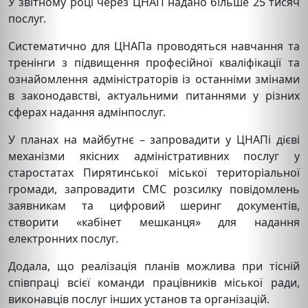
У звітному році через ЦНАП надано більше 25 тисяч
послуг.
Систематично для ЦНАПа проводяться навчання та
тренінги з підвищення професійної кваліфікації та
ознайомлення адміністраторів із останніми змінами
в законодавстві, актуальними питаннями у різних
сферах надання адмінпослуг.
У планах на майбутнє – запровадити у ЦНАПі дієві
механізми якісних адміністративних послуг у
старостатах Пирятинської міської територіальної
громади, запровадити СМС розсилку повідомлень
заявникам та цифровий шеринг документів,
створити «кабінет мешканця» для надання
електронних послуг.
Додала, що реалізація планів можлива при тісній
співпраці всієї команди працівників міської ради,
виконавців послуг інших установ та організацій.