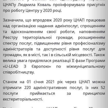
ЦНАПу Людмила Коваль проінформувала присутніх
про роботу Центру у 2020 році.
Зазначила, що впродовж 2020 року ЦНАП працював
над організацією надання адмінпослуг, спрощенням
та вдосконаленням своєї роботи, наповненням
Реєстру територіальної громади, розширенням
спектру послуг, підвищенням рівня професіоналізму
адміністраторів та доступності рівня послуг для
громадян, як в місті, так і в сільській місцевості. Також
велика увага приділялася реалізації ІІ фази Програми
«U-LEAD З Європою» по міжмуніципальному
співробітництву.
Станом на 01 січня 2021 рік через ЦНАП можна
отримати 220 адміністративних послуг, із них 52
послуги приймається за принципом
екстериторіальності.