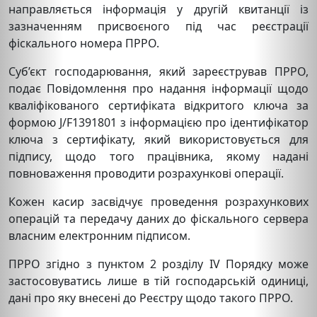
направляється інформація у другій квитанції із
зазначенням присвоєного під час реєстрації
фіскального номера ПРРО.
Суб’єкт господарювання, який зареєстрував ПРРО,
подає Повідомлення про надання інформації щодо
кваліфікованого сертифіката відкритого ключа за
формою J/F1391801 з інформацією про ідентифікатор
ключа з сертифікату, який використовується для
підпису, щодо того працівника, якому надані
повноваження проводити розрахункові операції.
Кожен касир засвідчує проведення розрахункових
операцій та передачу даних до фіскального сервера
власним електронним підписом.
ПРРО згідно з пунктом 2 розділу IV Порядку може
застосовуватись лише в тій господарській одиниці,
дані про яку внесені до Реєстру щодо такого ПРРО.