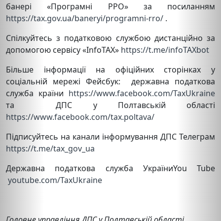
банері «Програмні РРО» за посиланням
https://tax.gov.ua/baneryi/programni-rro/
.
Спілкуйтесь з податковою службою дистанційно за
допомогою сервісу «InfoTAX»
https://t.me/infoTAXbot
Більше інформації на офіційних сторінках у
соціальній мережі Фейсбук: державна податкова
служба країни
https://www.facebook.com/TaxUkraine
та ДПС у Полтавській області
https://www.facebook.com/tax.poltava/
Підписуйтесь на канали інформування ДПС Телеграм
https://t.me/tax_gov_ua
Державна податкова служба УкраїниYou Tube
youtube.com/TaxUkraine
Головне управління ДПС у Полтавській області