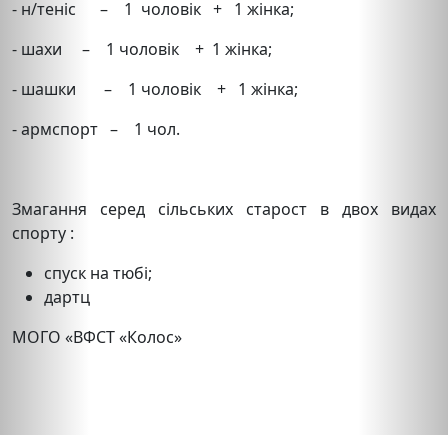
- н/теніс – 1 чоловік + 1 жінка;
- шахи – 1 чоловік + 1 жінка;
- шашки – 1 чоловік + 1 жінка;
- армспорт – 1 чол.
Змагання серед сільських старост в двох видах
спорту :
спуск на тюбі;
дартц
МОГО «ВФСТ «Колос»