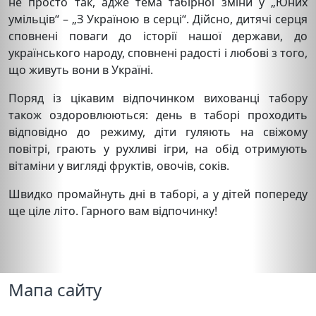
не просто так, адже тема табірної зміни у „Юних
умільців“ – „З Україною в серці“. Дійсно, дитячі серця
сповнені поваги до історії нашої держави, до
українського народу, сповнені радості і любові з того,
що живуть вони в Україні.
Поряд із цікавим відпочинком вихованці табору
також оздоровлюються: день в таборі проходить
відповідно до режиму, діти гуляють на свіжому
повітрі, грають у рухливі ігри, на обід отримують
вітаміни у вигляді фруктів, овочів, соків.
Швидко промайнуть дні в таборі, а у дітей попереду
ще ціле літо. Гарного вам відпочинку!
Мапа сайту