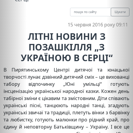
Шукати
15 червня 2016 року 09:11
ЛІТНІ НОВИНИ З
ПОЗАШКІЛЛЯ „З
УКРАЇНОЮ В СЕРЦІ“
В Пирятинському Центрі дитячої та юнацької
творчості лунає дзвінкий дитячий сміх – це вихованці
табору відпочинку „Юні умільці“ готують
інсценізацію української народної казки. Кожен день
табірної зміни є цікавим та змістовним. Діти співають
українські пісні, танцюють народні танці, згадують
українські звичаї та традиції, плетуть вінки з барвінку
та любистку, готують малюнки про рідний край, про
єдину й неповторну Батьківщину – Україну. І все це