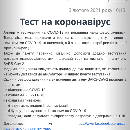
3 лютого 2021 року 16:15
Тест на коронавірус
Алгоритм тестування на COVID-19 на первинній ланці дещо змінився.
Тепер лікар може призначити тест на коронавірус пацієнту не лише з
симптомами COVID-19 та пневмонії, а й з ознаками гострої респіраторної
вірусної інфекції.
Також до пакету первинної медичної допомоги додано тестування
методом експрес-діагностики - швидкий тест на визначення антигену
SARS-CoV-2.
Медичні працівники виїжджають додому до тих пацієнтів, які самостійно
не можуть дістатися до амбулаторіі чи іншого пункту тестування.
Скринінгове дослідження на визначення антигену SARS-CoV-2 проводять
пацієнтам:
- з підозрою на COVID-19;
- з ознаками інших ГРВІ;
- з ознаками пневмонії;
- які підлягають плановій госпіталізації;
- які були у тісному контакті з хворим на COVID-19.
Є випадки, коли результат експрес-тесту потребує підтвердження ПЛР.
Детальніше тут
https://www.facebook.com/nszu.
care/posts/247608010212665